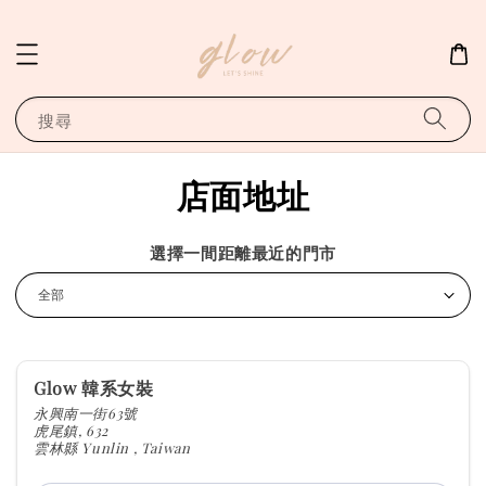
搜尋
店面地址
選擇一間距離最近的門市
Glow 韓系女裝
永興南一街63號
虎尾鎮, 632
雲林縣 Yunlin , Taiwan