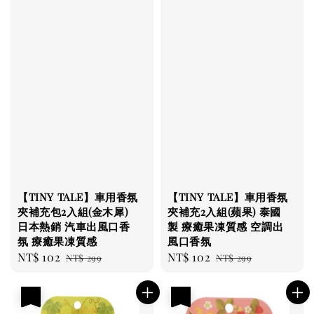
【TINY TALE】車用香氛
【TINY TALE】車用香氛
夾補充包2入組(金木犀)
夾補充2入組(蘋果) 泰國
日本熱銷 汽車出風口香
製 療癒果凍質感 空調出
氛 療癒果凍質感
風口香氛
Sale
NT$ 102
Regular
Sale
NT$ 102
Regular
NT$ 299
NT$ 299
price
price
price
price
優惠
優惠