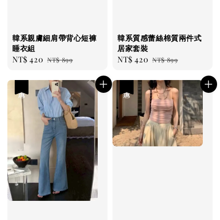
韓系親膚細肩帶背心短褲
韓系質感蕾絲棉質兩件式
睡衣組
居家套裝
Sale
NT$ 420
Regular
Sale
NT$ 420
Regular
NT$ 899
NT$ 899
price
price
price
price
優惠
優惠