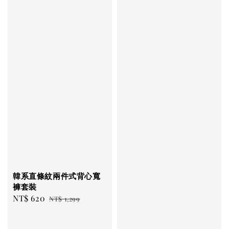
韓系直條紋兩件式背心寬
褲套裝
Sale
NT$ 620
Regular
NT$ 1,299
price
price