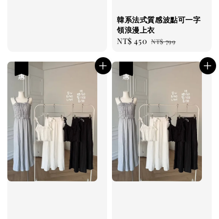
韓系法式質感波點可一字
領浪漫上衣
Sale
NT$ 450
Regular
NT$ 799
price
price
優惠
優惠