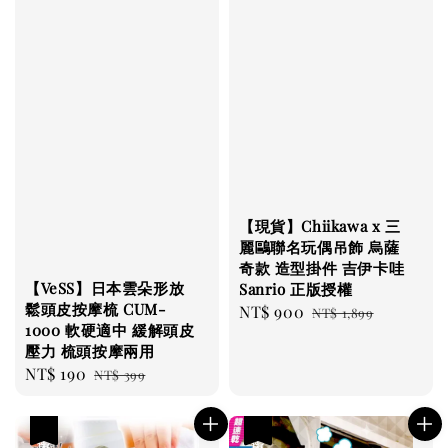
【現貨】Chiikawa x 三
麗鷗聯名玩偶吊飾 烏薩
奇款 造型掛件 吉伊卡哇
【VeSS】日本雲朵形放
Sanrio 正版授權
鬆頭皮按摩梳 CUM-
Sale
NT$ 900
Regular
NT$ 1,899
1000 軟硬適中 緩解頭皮
price
price
壓力 梳頭按摩兩用
Sale
NT$ 190
Regular
NT$ 399
price
price
優惠
優惠