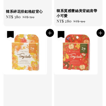
韓系質感蕾絲美背細肩帶
韓系碎花排釦格紋背心
小可愛
Sale
NT$ 380
Regular
NT$ 799
Sale
NT$ 280
Regular
NT$ 599
price
price
price
price
優惠
優惠