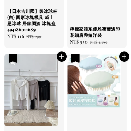
【日本吉川國】製冰球杯
(白) 圓形冰塊模具 威士
忌冰球 居家調酒 冰塊盒
檸檬家韓系優雅荷葉邊印
4941860116851
花細肩帶短洋裝
Sale
NT$ 116
Regular
NT$ 299
Sale
NT$ 550
Regular
NT$ 1,199
price
price
price
price
優惠
優惠