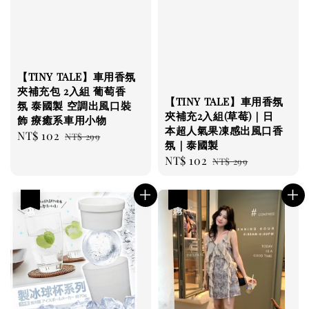
【TINY TALE】車用香氛
夾補充包 2入組 葡萄香
【TINY TALE】車用香氛
氛 泰國製 空調出風口裝
夾補充2入組(草莓)｜日
飾 療癒系車用小物
本超人氣果凍感出風口香
Sale
NT$ 102
Regular
NT$ 299
氛｜泰國製
price
price
Sale
NT$ 102
Regular
NT$ 299
price
price
優惠
優惠