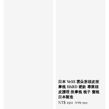
日本 VeSS 雲朵形頭皮按
摩梳 HARD 硬款 專業頭
皮護理 按摩梳 梳子 髮梳
日本製造
Sale
NT$ 190
Regular
NT$ 399
price
price