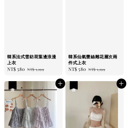
韓系法式雪紡荷葉邊浪漫
韓系仙氣蕾絲雕花層次兩
上衣
件式上衣
Sale
NT$ 580
Regular
Sale
NT$ 580
Regular
NT$ 1,199
NT$ 1,199
price
price
price
price
優惠
優惠