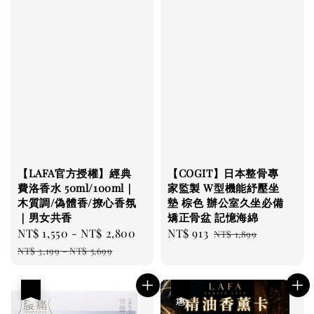
【LAFA官方授權】經典
【COGIT】日本整骨專
費洛香水 50ml/100ml｜
家監製 W型機能紓壓坐
木質調/偽體香/撩心香氛
墊 棕色 辦公室久坐必備
｜男女共香
矯正骨盆 記憶海綿
Sale
NT$ 1,550
-
NT$ 2,800
Regular
Sale
NT$ 913
Regular
NT$ 1,899
price
price
price
price
NT$ 3,199
-
NT$ 5,699
優惠
優惠