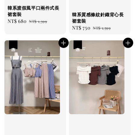
韓系渡假風平口兩件式長
裙套裝
韓系質感條紋針織背心長
裙套裝
Sale
NT$ 680
Regular
NT$ 1,399
Sale
NT$ 750
Regular
price
price
NT$ 1,599
price
price
優惠
優惠