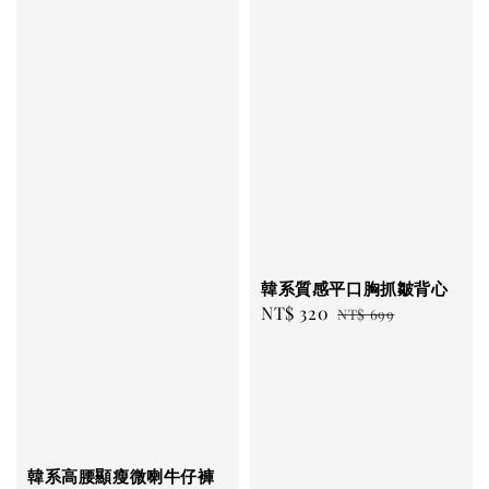
韓系質感平口胸抓皺背心
Sale
NT$ 320
Regular
NT$ 699
price
price
韓系高腰顯瘦微喇牛仔褲