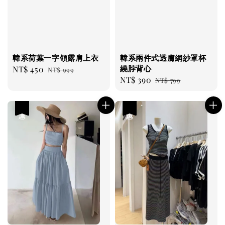
韓系荷葉一字領露肩上衣
韓系兩件式透膚網紗罩杯
繞脖背心
Sale
NT$ 450
Regular
NT$ 999
Sale
NT$ 390
Regular
price
price
NT$ 799
price
price
優惠
優惠