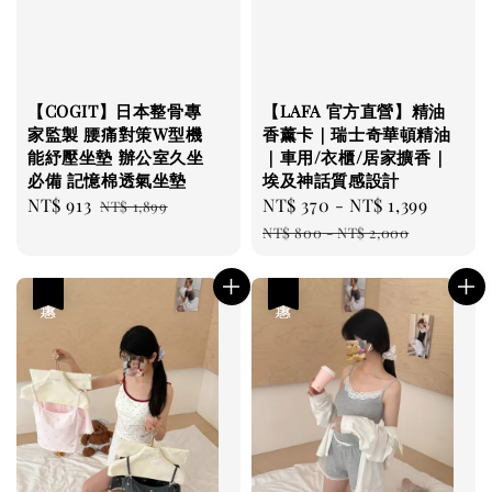
【COGIT】日本整骨專
【LAFA 官方直營】精油
家監製 腰痛對策W型機
香薰卡｜瑞士奇華頓精油
能紓壓坐墊 辦公室久坐
｜車用/衣櫃/居家擴香｜
必備 記憶棉透氣坐墊
埃及神話質感設計
Sale
NT$ 913
Regular
Sale
NT$ 370
-
NT$ 1,399
Regul
NT$ 1,899
price
price
price
price
NT$ 800
-
NT$ 2,000
優惠
優惠