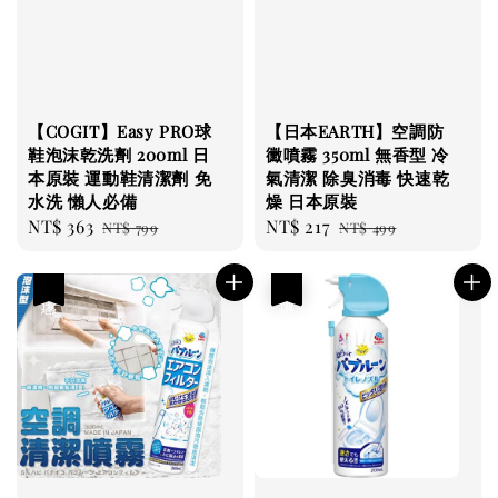
【COGIT】Easy PRO球
【日本EARTH】空調防
鞋泡沫乾洗劑 200ml 日
黴噴霧 350ml 無香型 冷
本原裝 運動鞋清潔劑 免
氣清潔 除臭消毒 快速乾
水洗 懶人必備
燥 日本原裝
Sale
NT$ 363
Regular
Sale
NT$ 217
Regular
NT$ 799
NT$ 499
price
price
price
price
優惠
優惠