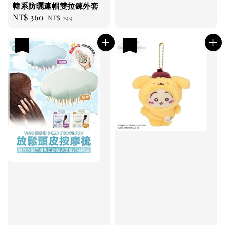
韓系防曬連帽雙拉鍊外套
Sale
NT$ 360
Regular
NT$ 799
price
price
優惠
優惠