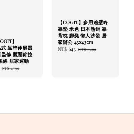
【COGIT】多用途壁咚
靠墊 米色 日本熱銷 靠
背枕 腳凳 懶人沙發 居
OGIT】
家辦公 43x43cm
TA式 靠墊伸展器
Sale
NT$ 643
Regular
NT$ 1,299
者監修 髖關節拉
price
price
線條 居家運動
Regular
NT$ 1,799
price