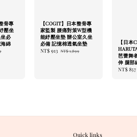
本整骨專
【COGIT】日本整骨專
紓壓坐
家監製 腰痛對策W型機
久坐必
能紓壓坐墊 辦公室久坐
【日本C
憶海綿
必備 記憶棉透氣坐墊
HARU
r
Sale
NT$ 913
Regular
9
NT$ 1,899
芭蕾舞
price
price
伸 腿部
Sale
NT$ 857
price
Quick links