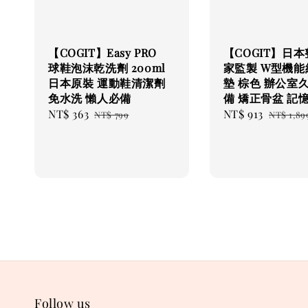
【COGIT】Easy PRO
【COGIT】日
球鞋泡沫乾洗劑 200ml
家監製 W型機能
日本原裝 運動鞋清潔劑
墊 棕色 辦公室
免水洗 懶人必備
備 矯正骨盆 記
Sale
NT$ 363
Regular
Sale
NT$ 913
Regula
NT$ 799
NT$ 1,89
price
price
price
price
Follow us