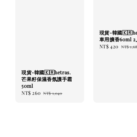
現貨-韓國🇰🇷het
車用擴香60ml 
Sale
NT$ 420
Regula
NT$ 1,6
price
price
現貨-韓國🇰🇷hetras.
芒果籽保濕香氛護手霜
50ml
Sale
NT$ 260
Regular
NT$ 1,040
price
price