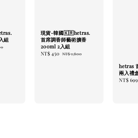
ras.
現貨-韓國🇰🇷hetras.
2入組
首席調香師藝術擴香
200ml 2入組
r
80
Sale
NT$ 450
Regular
NT$ 1,800
price
price
hetra
兩入禮
Regular
NT$ 699
price