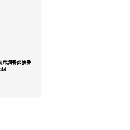
s 首席調香師擴香
盒組