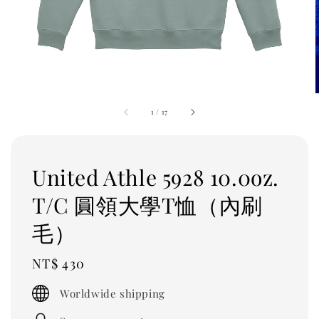
1
/
17
United Athle 5928 10.0oz.
T/C 圓領大學T恤（內刷
毛）
Regular
NT$ 430
price
Worldwide shipping