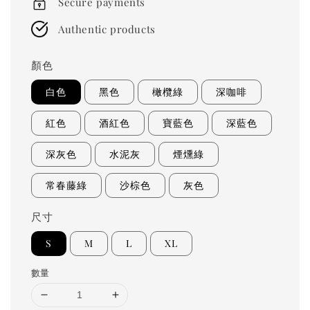
Secure payments
Authentic products
顏色
白色
黑色
橄欖綠
深咖啡
紅色
酒紅色
寶藍色
深藍色
深灰色
水泥灰
煙燻綠
常春藤綠
沙棕色
灰色
尺寸
S
M
L
XL
數量