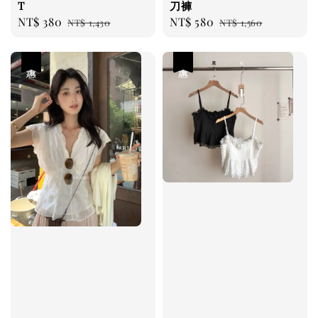
T
刀褲
Sale
NT$ 380
Regular
Sale
NT$ 580
Regular
NT$ 1,430
NT$ 1,560
price
price
price
price
優惠
優惠