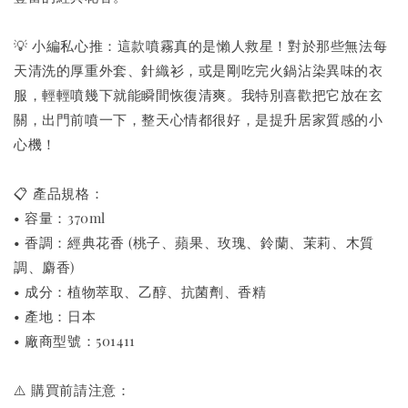
💡 小編私心推：這款噴霧真的是懶人救星！對於那些無法每
天清洗的厚重外套、針織衫，或是剛吃完火鍋沾染異味的衣
服，輕輕噴幾下就能瞬間恢復清爽。我特別喜歡把它放在玄
關，出門前噴一下，整天心情都很好，是提升居家質感的小
心機！
📋 產品規格：
• 容量：370ml
• 香調：經典花香 (桃子、蘋果、玫瑰、鈴蘭、茉莉、木質
調、麝香)
• 成分：植物萃取、乙醇、抗菌劑、香精
• 產地：日本
• 廠商型號：501411
⚠️ 購買前請注意：