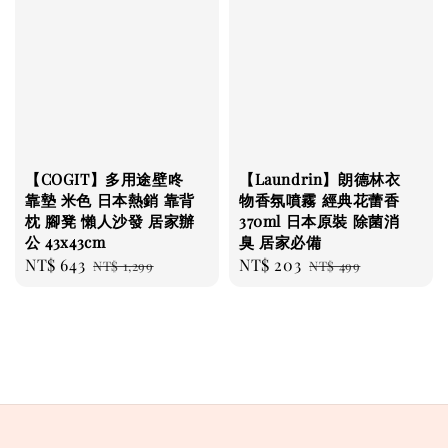
【COGIT】多用途壁咚
【Laundrin】朗德林衣
靠墊 米色 日本熱銷 靠背
物香氛噴霧 經典花蕾香
枕 腳凳 懶人沙發 居家辦
370ml 日本原裝 除菌消
公 43x43cm
臭 居家必備
Sale
NT$ 643
Regular
Sale
NT$ 203
Regular
NT$ 1,299
NT$ 499
price
price
price
price