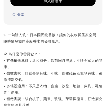
加入購物車
分享
✨ 一句話入坑：日本國民級香氛！讓你的衣物與居家空間，
隨時散發如同高級香水的優雅氣息。
🔎 為什麼你需要它？：
• 有機植物萃取：溫和成分，除菌同時消臭，守護全家人的健
康。
• 強效去味：輕鬆去除菸味、汗味、食物殘留及寵物異味，還
原清新空氣。
• 多場景適用：不只是衣物，窗簾、沙發、地毯、床具、鞋包
皆可使用。
• 精緻香調：結合桃子、蘋果、玫瑰、茉莉與麝香，打造層次
豐富的經典花香。