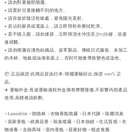
• 請勿對著臉部噴灑。
• 請置於兒童接觸不到的地方。
• 請存放於陰涼乾燥處，避免陽光直射。
• 若沾到家具或電器上，請立即用乾布擦拭乾淨。
• 若不慎入眼，請勿揉搓，立即用清水沖洗至少15分鐘，並盡
速就醫。
• 請勿噴灑在淺色紡織品、皮革製品、傳統日式服裝、未加工
的木材、地板或油漆表面上，否則可能會導致變色或染色。
📦 正品保證:此商品皆由日本/韓國運輸回台,保證 100% 正
品。
✈️ 運輸外盒:長途運輸過程外盒偶有擠壓撞傷,不影響內部產品
使用,高標者請斟酌。
#Laundrin #朗德林 #衣物香氛噴霧 #日本代購 #除菌消臭
#居家香氛 #經典花香 #除臭噴霧 #日本熱銷 #生活質感 #衣
物保養 #去除異味 #室內香氛 #居家好物 #蝦皮推薦