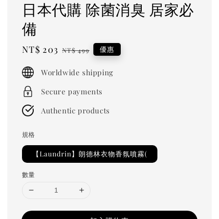
日本代購 除菌消臭 居家必
備
Sale
NT$ 203
Regular
優惠
NT$ 499
price
price
Worldwide shipping
Secure payments
Authentic products
規格
【Laundrin】朗德林衣物香氛噴霧(
數量