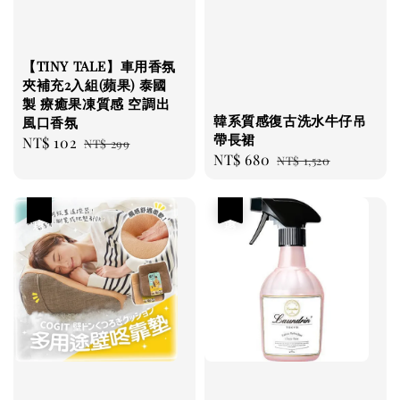
【TINY TALE】車用香氛
夾補充2入組(蘋果) 泰國
製 療癒果凍質感 空調出
韓系質感復古洗水牛仔吊
風口香氛
帶長裙
Sale
NT$ 102
Regular
NT$ 299
Sale
NT$ 680
Regular
NT$ 1,520
price
price
price
price
優惠
優惠