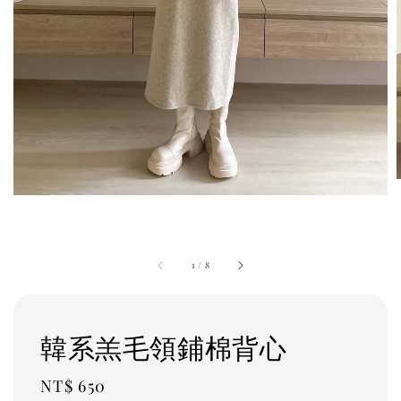
1
/
8
韓系羔毛領鋪棉背心
Regular
NT$ 650