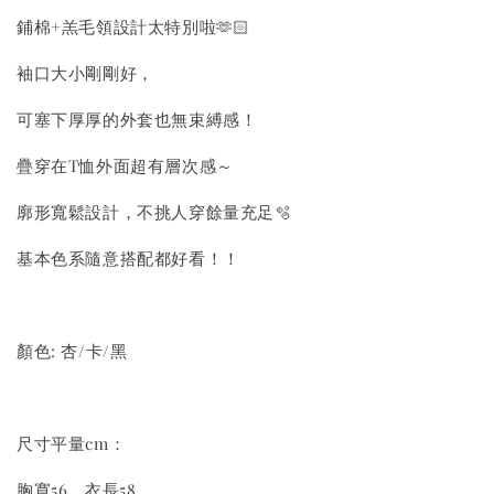
鋪棉+羔毛領設計太特別啦🫶🏻
袖口大小剛剛好，
可塞下厚厚的外套也無束縛感！
疊穿在T恤外面超有層次感～
廓形寬鬆設計，不挑人穿餘量充足🫧
基本色系隨意搭配都好看！！
顏色: 杏/卡/黑
尺寸平量cm：
胸寬56，衣長58