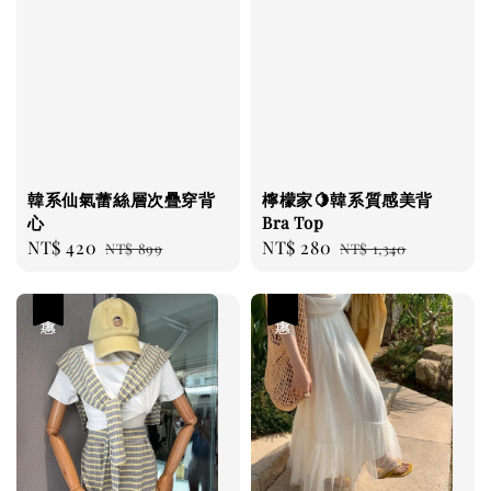
韓系仙氣蕾絲層次疊穿背
檸檬家🍋韓系質感美背
心
Bra Top
Sale
NT$ 420
Regular
Sale
NT$ 280
Regular
NT$ 899
NT$ 1,340
price
price
price
price
優惠
優惠