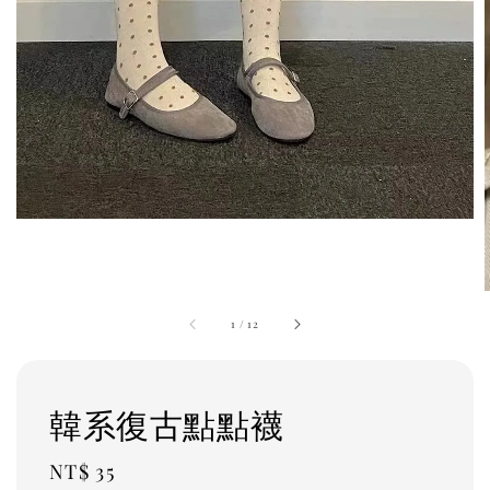
1
/
12
韓系復古點點襪
Regular
NT$ 35