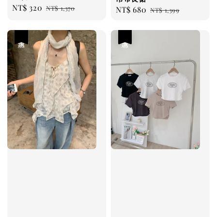
Sale
NT$ 320
Regular
NT$ 1,370
Sale
NT$ 680
Regular
NT$ 1,399
price
price
price
price
優惠
優惠