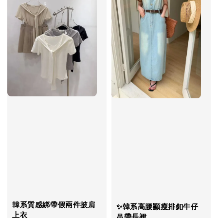
韓系質感綁帶假兩件披肩
✨韓系高腰顯瘦排釦牛仔
上衣
吊帶長裙