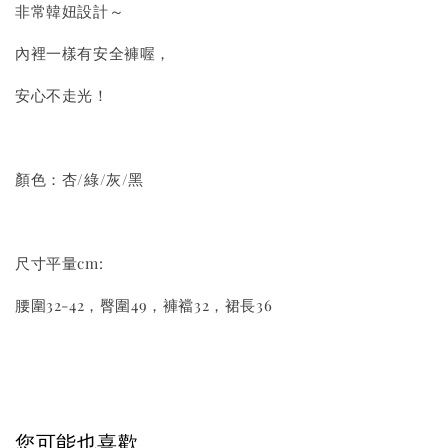
非常韓妞設計～
內裡一樣有安全褲喔，
安心不走光！
顏色：杏/綠/灰/黑
尺寸平量cm:
腰圍32-42，臀圍49，褲襠32，裙長36
您可能也喜歡