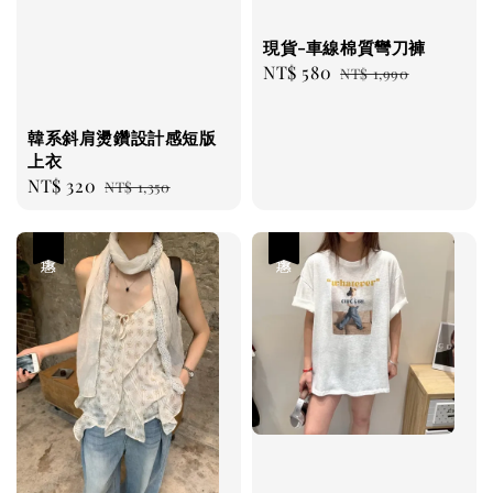
現貨-車線棉質彎刀褲
Sale
NT$ 580
Regular
NT$ 1,990
price
price
韓系斜肩燙鑽設計感短版
上衣
Sale
NT$ 320
Regular
NT$ 1,350
price
price
優惠
優惠