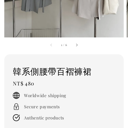
1
/
6
韓系側腰帶百褶褲裙
Regular
NT$ 480
price
Worldwide shipping
Secure payments
Authentic products