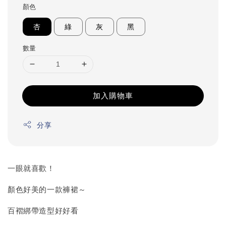
顏色
杏
綠
灰
黑
數量
加入購物車
分享
一眼就喜歡！
顏色好美的一款褲裙～
百褶綁帶造型好好看