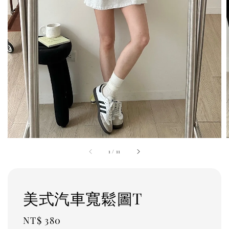
1
/
11
美式汽車寬鬆圖T
Regular
NT$ 380