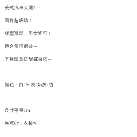
美式汽車大圖T～
圖樣超吸睛！
版型寬鬆，男女皆可！
適合當情侶裝～
下身隨意搭配都百搭～
顏色：白/米灰/奶灰/杏
尺寸平量cm
胸寬67，衣長76