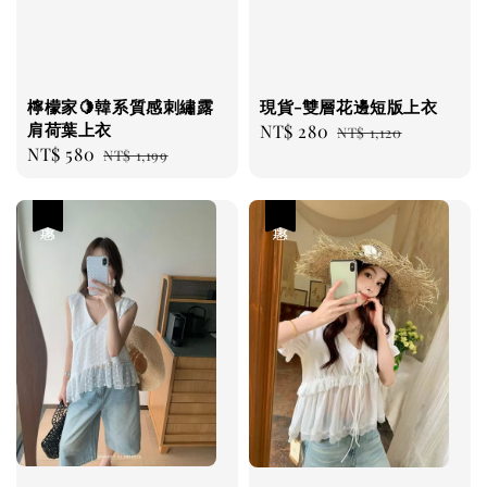
檸檬家🍋韓系質感刺繡露
現貨-雙層花邊短版上衣
肩荷葉上衣
Sale
NT$ 280
Regular
NT$ 1,120
Sale
NT$ 580
Regular
NT$ 1,199
price
price
price
price
優惠
優惠