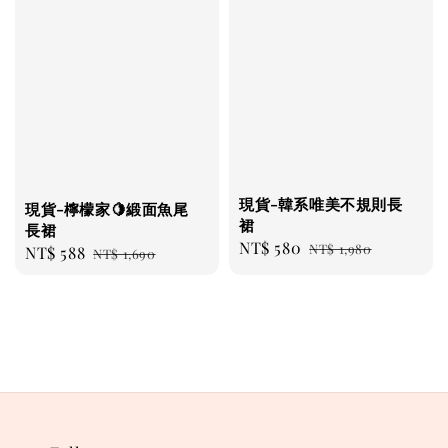
現貨-韓系唯美不規則長
現貨-檸檬家🍋緞面魚尾
裙
長裙
Sale
NT$ 580
Regular
NT$ 1,980
Sale
NT$ 588
Regular
NT$ 1,690
price
price
price
price