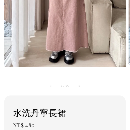
1
/
10
水洗丹寧長裙
Regular
NT$ 480