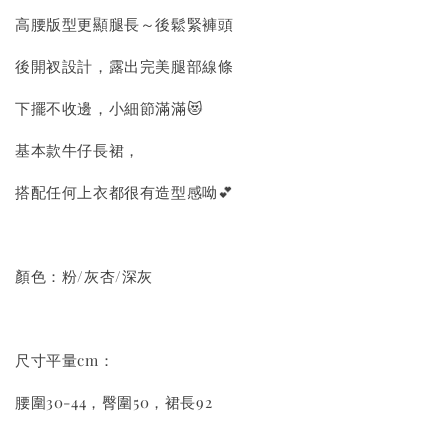
高腰版型更顯腿長～後鬆緊褲頭
後開衩設計，露出完美腿部線條
下擺不收邊，小細節滿滿😻
基本款牛仔長裙，
搭配任何上衣都很有造型感呦💕
顏色：粉/灰杏/深灰
尺寸平量cm：
腰圍30-44，臀圍50，裙長92