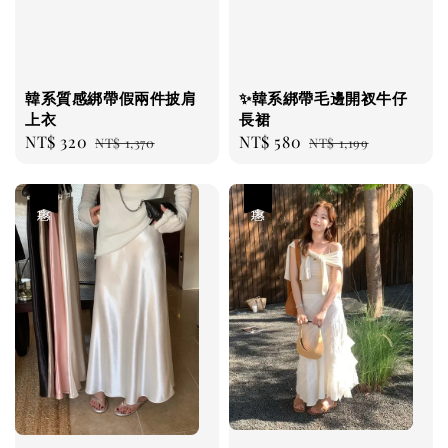
韓系質感綁帶假兩件披肩
✨韓系綁帶毛邊開衩牛仔
上衣
長裙
Sale
NT$ 320
Regular
Sale
NT$ 580
Regular
NT$ 1,370
NT$ 1,199
price
price
price
price
優惠
優惠