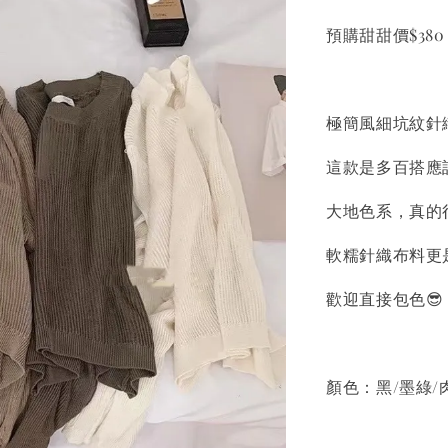
預購甜甜價$380
極簡風細坑紋針織
這款是多百搭應
大地色系，真的很
軟糯針織布料更
歡迎直接包色😎
顏色：黑/墨綠/