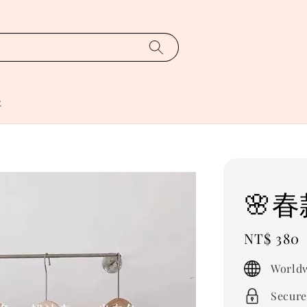
址
🌸
Regular
NT$ 380
price
Worldw
Secure