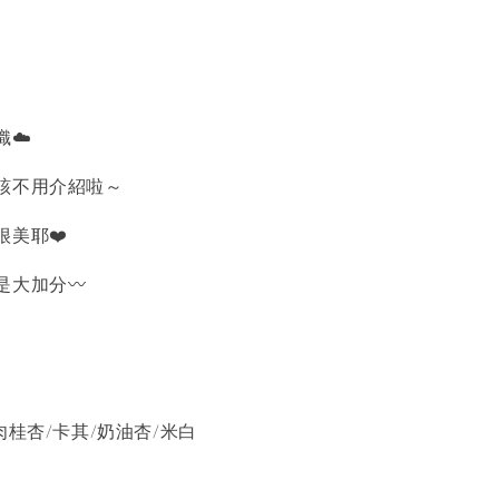
☁️
該不用介紹啦～
美耶❤️
是大加分〰️
肉桂杏/卡其/奶油杏/米白