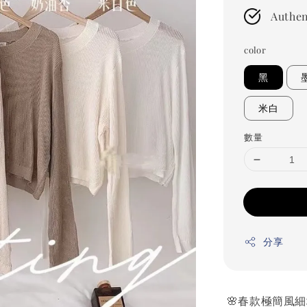
Authen
color
黑
米白
數量
分享
🌸春款極簡風