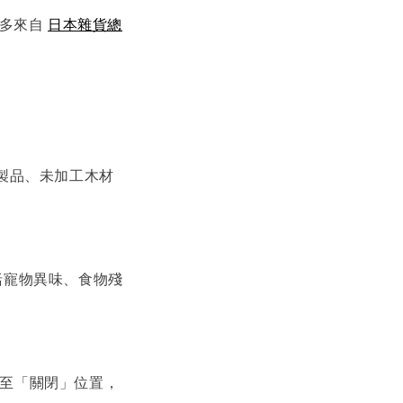
更多來自
日本雜貨總
製品、未加工木材
包括寵物異味、食物殘
轉至「關閉」位置，