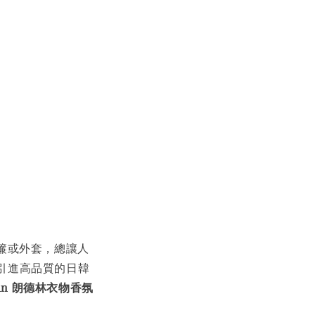
簾或外套，總讓人
親引進高品質的日韓
drin 朗德林衣物香氛