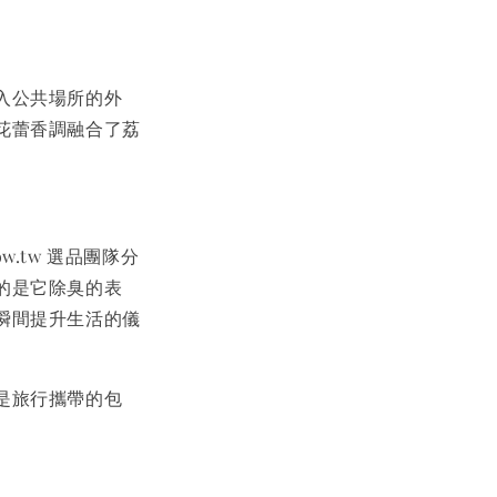
入公共場所的外
花蕾香調融合了荔
。
w.tw 選品團隊分
的是它除臭的表
瞬間提升生活的儀
是旅行攜帶的包