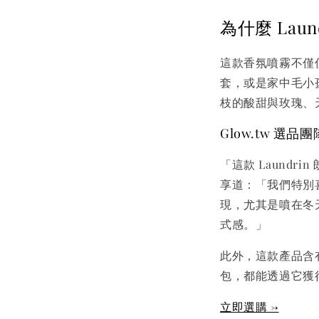
為什麼 La
這款香氛噴霧不僅
套，或是家中毛小
枝的酸甜與玫瑰、
Glow.tw 選
「這款 Laundr
享道：「我們特別
現，尤其是噴在冬
式感。」
此外，這款產品含
包，都能透過它獲
立即選購 →