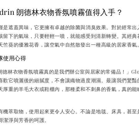
undrin 朗德林衣物香氛噴霧值得入手？
僅是遮蓋異味，它更擁有卓越的除菌與消臭效果。對於經常出
孩留下的氣味，只要輕輕一噴，就能感受到清新轉變。其經典
天竺葵的優雅花香，讓空氣中自然散發出一種高級的居家香氣
品團隊使用心得
in 朗德林衣物香氛噴霧真的是我們辦公室與居家的常備品！」Glo
喜歡它噴灑後的細膩度，不會讓織物過度潮濕。最讓我們驚豔
天厚重的羊毛大衣或鞋櫃內，那種柔和不刺鼻的香氣，真的能
有機萃取物，使用起來更令人安心。不論是地毯、床具，甚至
得潔淨與芳香的呵護。