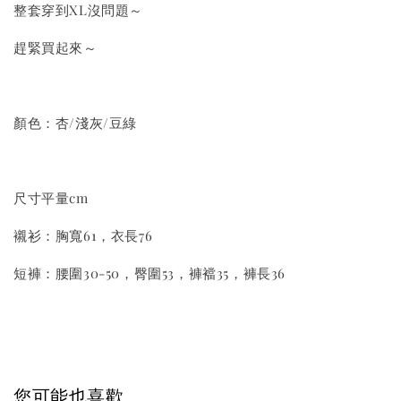
整套穿到XL沒問題～
趕緊買起來～
顏色：杏/淺灰/豆綠
尺寸平量cm
襯衫：胸寬61，衣長76
短褲：腰圍30-50，臀圍53，褲襠35，褲長36
您可能也喜歡