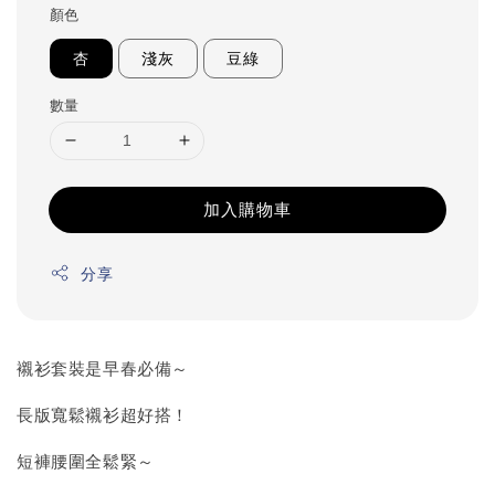
顏色
杏
淺灰
豆綠
數量
加入購物車
分享
襯衫套裝是早春必備～
長版寬鬆襯衫超好搭！
短褲腰圍全鬆緊～