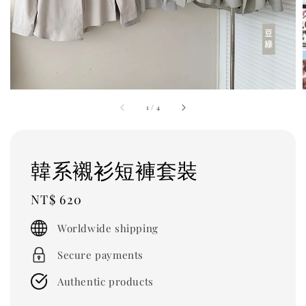
1
/
4
韓系襯衫短褲套裝
Regular
NT$ 620
price
Worldwide shipping
Secure payments
Authentic products