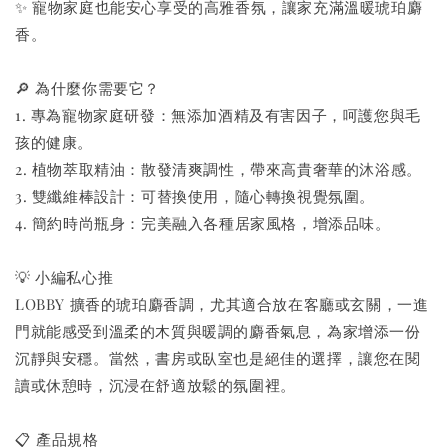
✨ 寵物家庭也能安心享受的高雅香氛，讓家充滿溫暖琥珀麝
香。
🔎 為什麼你需要它？
1. 專為寵物家庭研發：無添加酒精及有害因子，呵護您與毛
孩的健康。
2. 植物萃取精油：散發清爽調性，帶來高貴奢華的沐浴感。
3. 雙纖維棒設計：可替換使用，隨心轉換視覺氛圍。
4. 簡約時尚瓶身：完美融入各種居家風格，增添品味。
💡 小編私心推
LOBBY 擴香的琥珀麝香調，尤其適合放在客廳或玄關，一進
門就能感受到溫柔的木質與暖調的麝香氣息，為家增添一份
沉靜與安穩。當然，書房或臥室也是絕佳的選擇，讓您在閱
讀或休憩時，沉浸在舒適放鬆的氛圍裡。
📋 產品規格