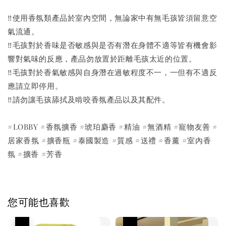
‼️使用香氛類產品於室內空間，無論家中有無毛孩皆須留意空
氣流通。
‼️毛孩對於香味是否敏感與是否有潛在身體不適等皆有機會影
響對氣味的反應，產品勿放置於距離毛孩太近的位置。
‼️毛孩對於香氣敏感與自身潛在過敏程度不一，一但有不適反
應請立即停用。
‼️請勿讓毛孩舔拭及啃咬香氛產品以及其配件。
#LOBBY #香氛擴香 #琥珀麝香 #精油 #無酒精 #寵物友善 #
居家香氛 #擴香瓶 #泰國製造 #質感 #送禮 #香薰 #室內香
氛 #擴香 #芳香
您可能也喜歡
優惠
優惠