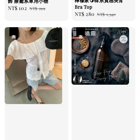
檸檬家🍋韓系質感美背
飾 療癒系車用小物
Bra Top
Sale
NT$ 102
Regular
NT$ 299
Sale
NT$ 280
Regular
NT$ 1,340
price
price
price
price
優惠
優惠