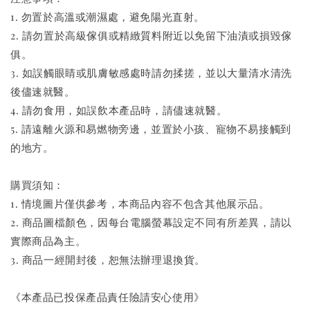
1. 勿置於高溫或潮濕處，避免陽光直射。
2. 請勿置於高級傢俱或精緻質料附近以免留下油漬或損毀傢
俱。
3. 如誤觸眼睛或肌膚敏感處時請勿揉搓，並以大量清水清洗
後儘速就醫。
4. 請勿食用，如誤飲本產品時，請儘速就醫。
5. 請遠離火源和易燃物旁邊，並置於小孩、寵物不易接觸到
的地方。
購買須知：
1. 情境圖片僅供參考，本商品內容不包含其他展示品。
2. 商品圖檔顏色，因每台電腦螢幕設定不同有所差異，請以
實際商品為主。
3. 商品一經開封後，恕無法辦理退換貨。
《本產品已投保產品責任險請安心使用》