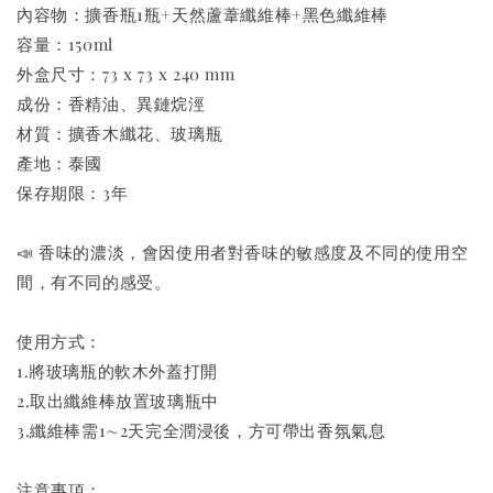
內容物：擴香瓶1瓶+天然蘆葦纖維棒+黑色纖維棒
容量：150ml
外盒尺寸：73 x 73 x 240 mm
成份：香精油、異鏈烷涇
材質：擴香木纖花、玻璃瓶
產地：泰國
保存期限：3年
📣 香味的濃淡，會因使用者對香味的敏感度及不同的使用空
間，有不同的感受。
使用方式：
1.將玻璃瓶的軟木外蓋打開
2.取出纖維棒放置玻璃瓶中
3.纖維棒需1∼2天完全潤浸後，方可帶出香氛氣息
注意事項：