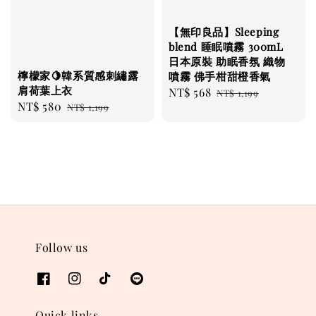
【無印良品】Sleeping
blend 睡眠噴霧 300mL
日本原裝 助眠香氛 織物
檸檬家🍋韓系質感刺繡露
噴霧 佛手柑甜橙香氣
肩荷葉上衣
Sale
NT$ 568
Regular
NT$ 1,199
Sale
NT$ 580
Regular
NT$ 1,199
price
price
price
price
Follow us
Quick links