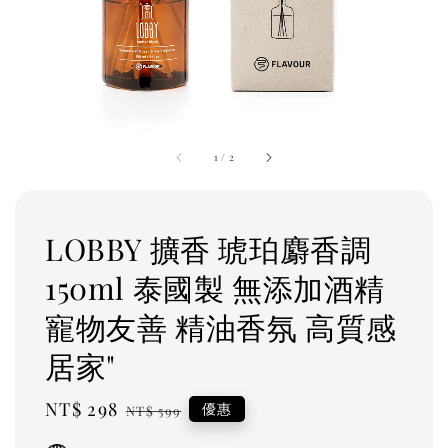
1
/
2
LOBBY 擴香 琥珀麝香調
150ml 泰國製 無添加酒精
寵物友善 精油香氛 高質感
居家"
Sale
NT$ 298
Regular
優惠
NT$ 599
price
price