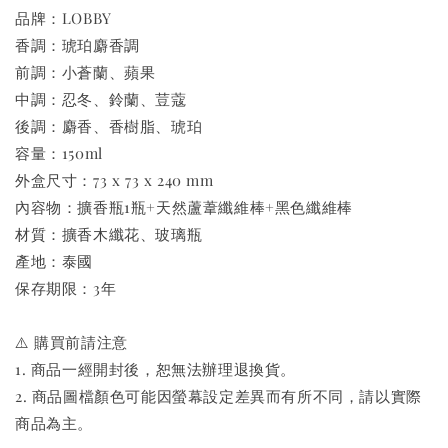
品牌：LOBBY
香調：琥珀麝香調
前調：小蒼蘭、蘋果
中調：忍冬、鈴蘭、荳蔻
後調：麝香、香樹脂、琥珀
容量：150ml
外盒尺寸：73 x 73 x 240 mm
內容物：擴香瓶1瓶+天然蘆葦纖維棒+黑色纖維棒
材質：擴香木纖花、玻璃瓶
產地：泰國
保存期限：3年
⚠️ 購買前請注意
1. 商品一經開封後，恕無法辦理退換貨。
2. 商品圖檔顏色可能因螢幕設定差異而有所不同，請以實際
商品為主。