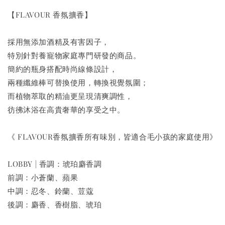
【FLAVOUR 香氛擴香】
採用無添加酒精及有害因子，
特別針對養寵物家庭專門研發的商品。
簡約的瓶身搭配時尚線條設計，
兩種纖維棒可替換使用，轉換視覺氛圍；
而植物萃取的精油更呈現清爽調性，
彷彿沐浴在高貴奢華的享受之中。
《 FLAVOUR香氛擴香所有味別，皆適合毛小孩的家庭使用》
LOBBY | 香調：琥珀麝香調
前調：小蒼蘭、蘋果
中調：忍冬、鈴蘭、荳蔻
後調：麝香、香樹脂、琥珀