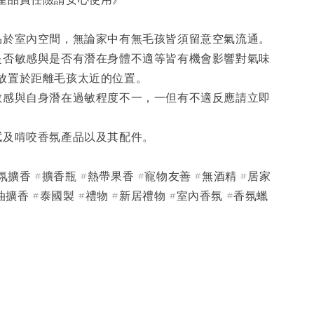
產品於室內空間，無論家中有無毛孩皆須留意空氣流通。
味是否敏感與是否有潛在身體不適等皆有機會影響對氣味
放置於距離毛孩太近的位置。
氣敏感與自身潛在過敏程度不一，一但有不適反應請立即
舔拭及啃咬香氛產品以及其配件。
#香氛擴香 #擴香瓶 #熱帶果香 #寵物友善 #無酒精 #居家
油擴香 #泰國製 #禮物 #新居禮物 #室內香氛 #香氛蠟