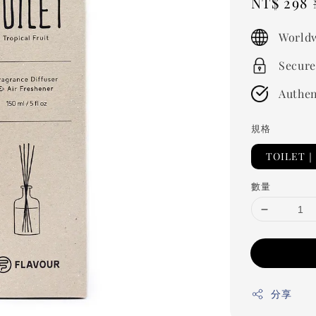
Sale
NT$ 298
price
Worldw
Secure
Authen
規格
TOILE
數量
分享