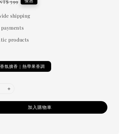
Regular
優惠
NT$ 599
price
ide shipping
 payments
tic products
T｜香氛擴香｜熱帶果香調
加入購物車