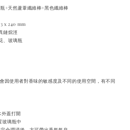
1瓶+天然蘆葦纖維棒+黑色纖維棒
 x 240 mm
異鏈烷涇
花、玻璃瓶
淡，會因使用者對香味的敏感度及不同的使用空間，有不同
木外蓋打開
置玻璃瓶中
2天完全潤浸後，方可帶出香氛氣息