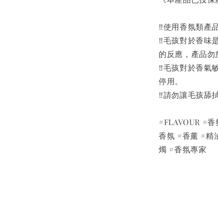
‼️使用香氛類
‼️毛孩對於香
的反應，產品勿
‼️毛孩對於香
停用。
‼️請勿讓毛孩
#FLAVOUR 
香氛 #香薰 #精
燭 #香氛專家