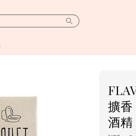
址
FL
擴香 
酒精