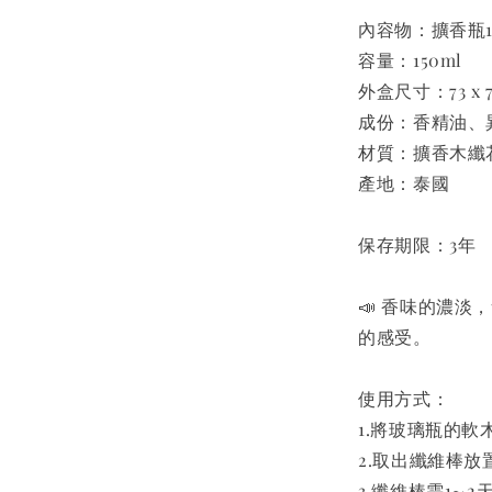
內容物：擴香瓶
容量：150ml
外盒尺寸：73 x 73
成份：香精油、
材質：擴香木纖
產地：泰國
保存期限：3年
📣 香味的濃
的感受。
使用方式：
1.將玻璃瓶的軟
2.取出纖維棒放
3.纖維棒需1∼