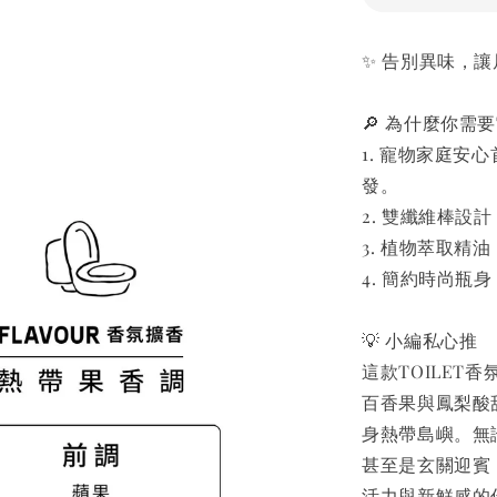
✨ 告別異味，
🔎 為什麼你需
1. 寵物家庭
發。
2. 雙纖維棒
3. 植物萃取
4. 簡約時尚
💡 小編私心推
這款TOILE
百香果與鳳梨酸
身熱帶島嶼。無
甚至是玄關迎賓
活力與新鮮感的