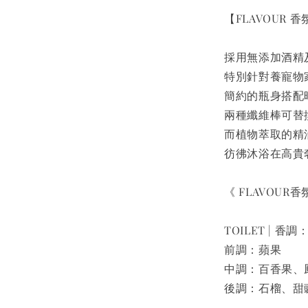
【FLAVOUR 
採用無添加酒精
特別針對養寵物
簡約的瓶身搭配
兩種纖維棒可替
而植物萃取的精
彷彿沐浴在高貴
《 FLAVOU
TOILET | 香
前調：蘋果
中調：百香果、
後調：石榴、甜