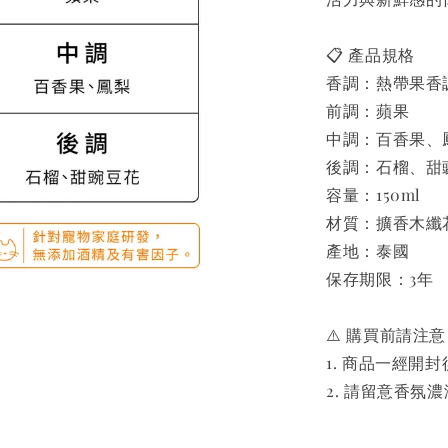
📋 產品規格
香調：熱帶果香
前調：蘋果
中調：百香果、
後調：石榴、甜
容量：150ml
材質：擴香木纖
產地：泰國
保存期限：3年
⚠️ 購買前請注意
1. 商品一經開
2. 請留意香氛