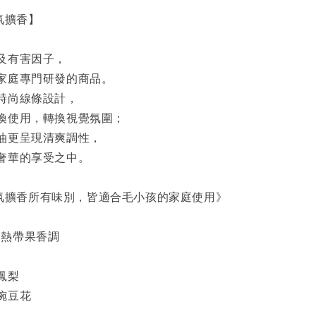
香氛擴香】
及有害因子，
家庭專門研發的商品。
時尚線條設計，
換使用，轉換視覺氛圍；
油更呈現清爽調性，
奢華的享受之中。
R香氛擴香所有味別，皆適合毛小孩的家庭使用》
調：熱帶果香調
鳳梨
豌豆花