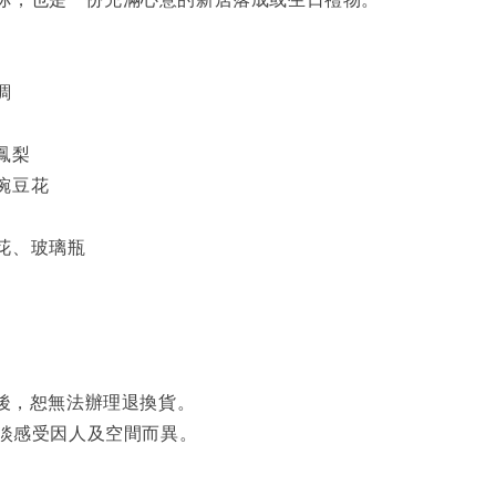
調
鳳梨
豌豆花
花、玻璃瓶
封後，恕無法辦理退換貨。
濃淡感受因人及空間而異。