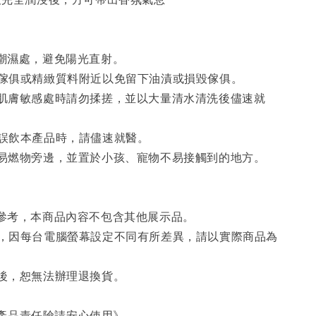
或潮濕處，避免陽光直射。
高級傢俱或精緻質料附近以免留下油漬或損毀傢俱。
睛或肌膚敏感處時請勿揉搓，並以大量清水清洗後儘速就
如誤飲本產品時，請儘速就醫。
源和易燃物旁邊，並置於小孩、寵物不易接觸到的地方。
僅供參考，本商品內容不包含其他展示品。
顏色，因每台電腦螢幕設定不同有所差異，請以實際商品為
封後，恕無法辦理退換貨。
產品責任險請安心使用》