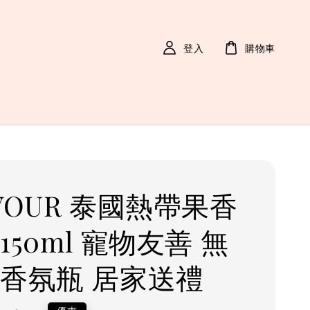
登入
購物車
AVOUR 泰國熱帶果香
150ml 寵物友善 無
 香氛瓶 居家送禮