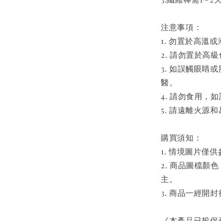
注意事項：
1. 勿置於高溫
2. 請勿置於
3. 如誤觸眼
醫。
4. 請勿食用，
5. 請遠離火
購買須知：
1. 情境圖片
2. 商品圖檔
主。
3. 商品一經開
《本產品已投保