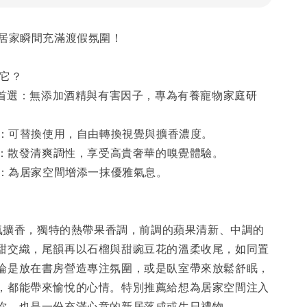
讓居家瞬間充滿渡假氛圍！
要它？
安心首選：無添加酒精與有害因子，專為有養寵物家庭研
設計：可替換使用，自由轉換視覺與擴香濃度。
精油：散發清爽調性，享受高貴奢華的嗅覺體驗。
瓶身：為居家空間增添一抹優雅氣息。
T香氛擴香，獨特的熱帶果香調，前調的蘋果清新、中調的
甜交織，尾韻再以石榴與甜豌豆花的溫柔收尾，如同置
論是放在書房營造專注氛圍，或是臥室帶來放鬆舒眠，
，都能帶來愉悅的心情。特別推薦給想為居家空間注入
你，也是一份充滿心意的新居落成或生日禮物。