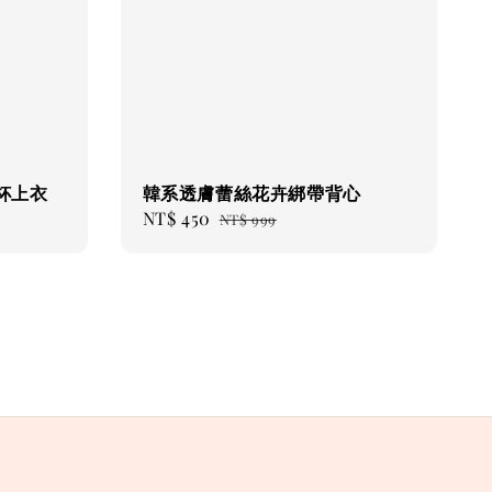
杯上衣
韓系透膚蕾絲花卉綁帶背心
Sale
NT$ 450
Regular
NT$ 999
price
price