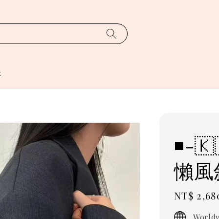
址
◾️-
懶風
Regular
NT$ 2,68
price
Worldw