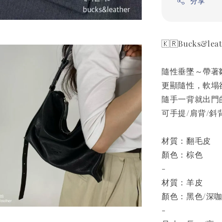
分享
🇰🇷Bucks&l
隨性垂墜～帶著
更顯隨性，軟塌
隨手一背就出門
可手提/肩背/斜
材質：翻毛皮
顏色：棕色
-
材質：羊皮
顏色：黑色/深咖
-