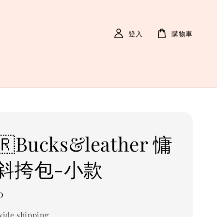
登入
購物車
🇷Bucks&leather 慵
斜挎包-小款
0
ide shipping