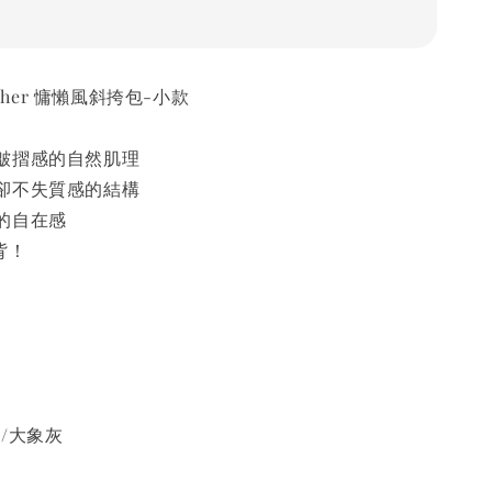
eather 慵懶風斜挎包-小款
皺摺感的自然肌理
卻不失質感的結構
的自在感
背！
/大象灰