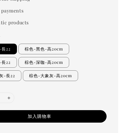
 payments
tic products
寸
-長22
棕色-黑色-高20cm
-長22
棕色-深咖-高20cm
灰-長22
棕色-大象灰-高20cm
加入購物車