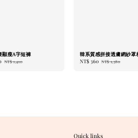
腰顯瘦A字短褲
韓系質感拼接透膚網紗罩
0
Regular
Sale
NT$ 360
Regular
NT$ 1,410
NT$ 1,380
price
price
price
Quick links