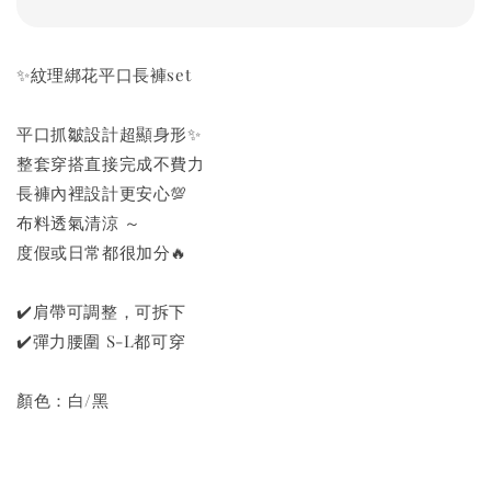
✨紋理綁花平口長褲set
平口抓皺設計超顯身形✨
整套穿搭直接完成不費力
長褲內裡設計更安心💯
布料透氣清涼 ～
度假或日常都很加分🔥
✔️肩帶可調整，可拆下
✔️彈力腰圍 S-L都可穿
顏色：白/黑