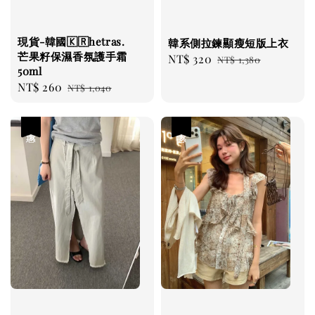
現貨-韓國🇰🇷hetras.
韓系側拉鍊顯瘦短版上衣
芒果籽保濕香氛護手霜
Sale
NT$ 320
Regular
NT$ 1,380
50ml
price
price
Sale
NT$ 260
Regular
NT$ 1,040
price
price
優惠
優惠