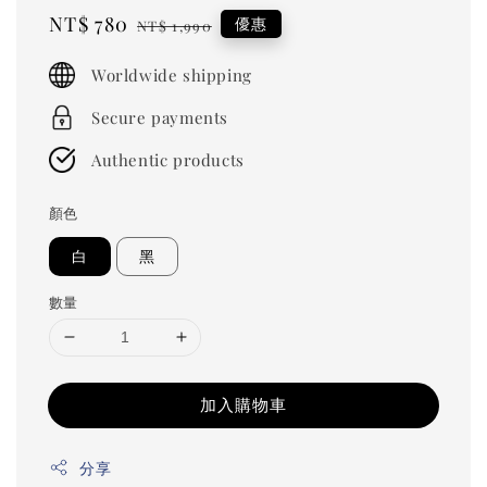
Sale
NT$ 780
Regular
優惠
NT$ 1,990
price
price
Worldwide shipping
Secure payments
Authentic products
顏色
白
黑
數量
加入購物車
分享