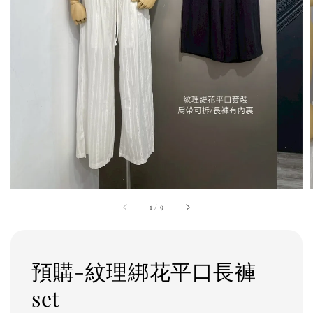
1
/
9
預購-紋理綁花平口長褲
set