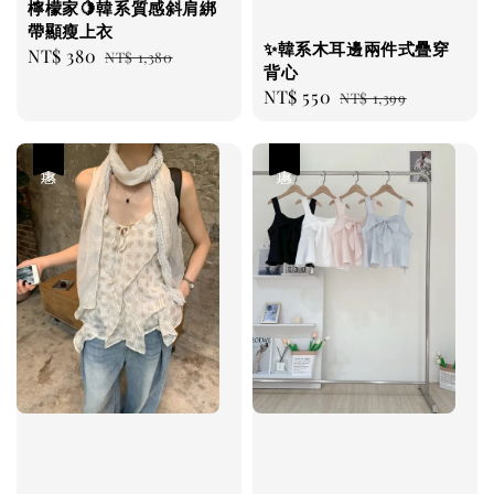
檸檬家🍋韓系質感斜肩綁
帶顯瘦上衣
✨韓系木耳邊兩件式疊穿
Sale
NT$ 380
Regular
NT$ 1,380
背心
price
price
Sale
NT$ 550
Regular
NT$ 1,399
price
price
優惠
優惠