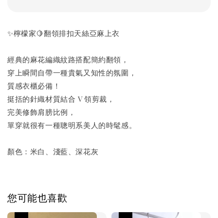
✨檸檬家🍋翻領排扣天絲亞麻上衣
經典的麻花編織紋路搭配簡約翻領，
穿上瞬間自帶一種貴氣又知性的氛圍，
質感衣櫃必備！
挺括的針織材質結合 V 領剪裁，
完美修飾肩膀比例，
單穿就很有一種聰明系美人的時髦感。
顏色：米白、淺藍、深花灰
您可能也喜歡
優惠
優惠