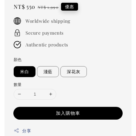
Sale
NT$ 550
Regular
優惠
NT$ 1,990
price
price
Worldwide shipping
Secure payments
Authentic products
顏色
米白
淺藍
深花灰
數量
加入購物車
分享