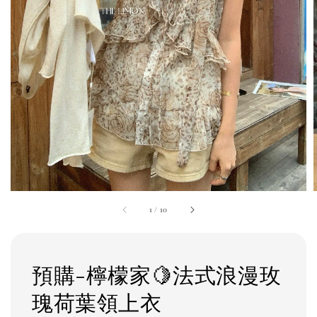
1
/
10
預購-檸檬家🍋法式浪漫玫
瑰荷葉領上衣