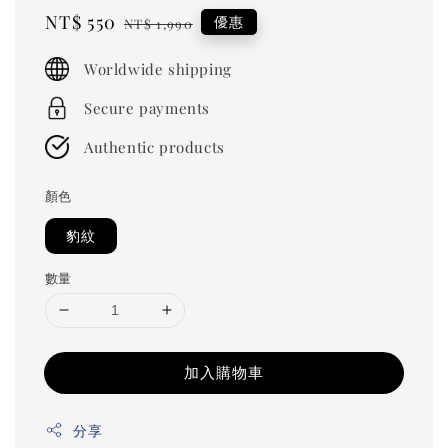
Sale
NT$ 550
Regular
優惠
NT$ 1,990
price
price
Worldwide shipping
Secure payments
Authentic products
顏色
豹紋
數量
加入購物車
分享