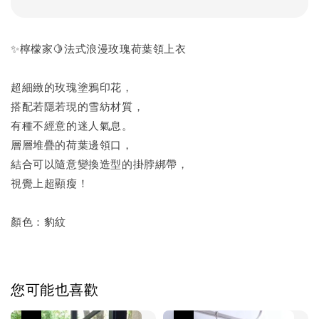
✨檸檬家🍋法式浪漫玫瑰荷葉領上衣
超細緻的玫瑰塗鴉印花，
搭配若隱若現的雪紡材質，
有種不經意的迷人氣息。
層層堆疊的荷葉邊領口，
結合可以隨意變換造型的掛脖綁帶，
視覺上超顯瘦！
顏色：豹紋
您可能也喜歡
優惠
優惠