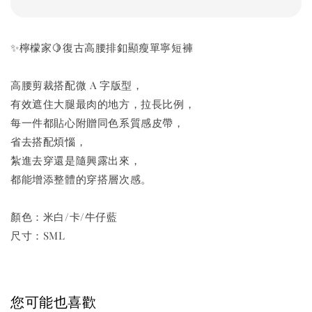
✨檸檬家🍋復古高腰排釦顯瘦單寧短褲
高腰剪裁搭配微 A 字版型，
有效遮住大腿最肉的地方，拉長比例，
每一件都貼心附贈同色系質感皮帶，
省去搭配煩惱，
紮進去穿還是隨興露出來，
都能增添整體的穿搭層次感。
顏色：米白/卡/牛仔藍
尺寸：SML
您可能也喜歡