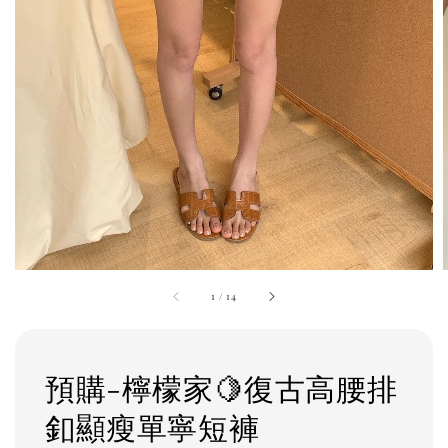
1
/
14
預購-檸檬家🍋復古高腰排
釦顯瘦單寧短褲