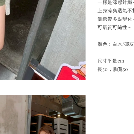
一樣是涼感針織
上身涼爽透氣不
側綁帶多點變化
可氣質可隨性～
顏色：白木/碳灰
尺寸平量cm
長50，胸寬50