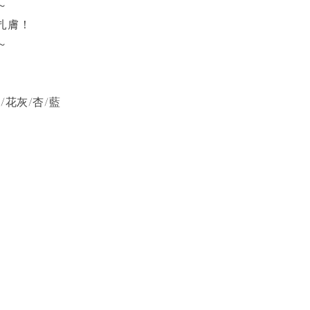
～
扎膚！
～
/花灰/杏/藍