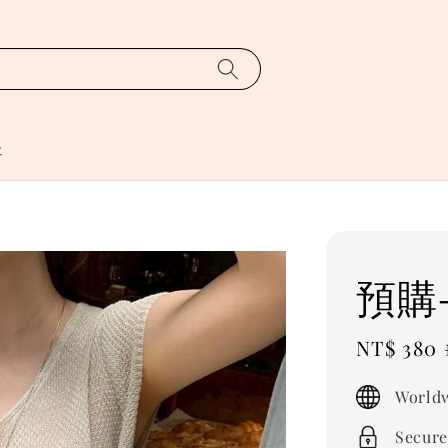
址
預購
Sale
NT$ 380
price
Worldw
Secure