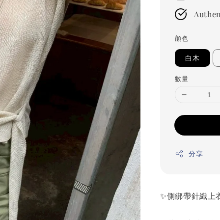
Authen
顏色
白木
數量
分享
✨側綁帶針織上