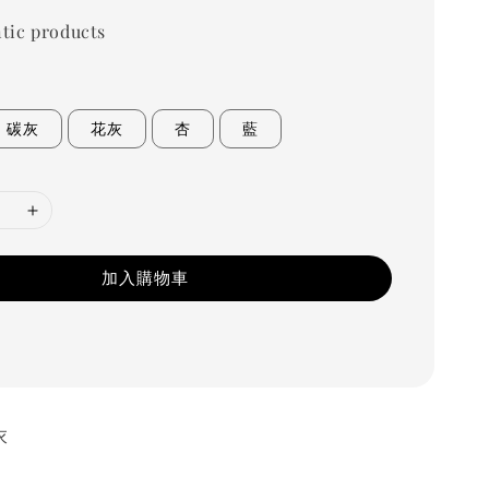
tic products
碳灰
花灰
杏
藍
加入購物車
衣