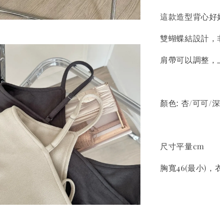
這款造型背心好
雙蝴蝶結設計，
肩帶可以調整，
顏色: 杏/可可/
尺寸平量cm
胸寬46(最小)，