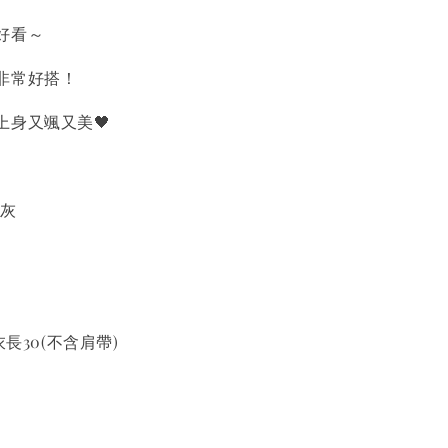
好看～
非常好搭！
上身又颯又美🖤
深灰
衣長30(不含肩帶)