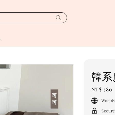
址
韓系
Regular
NT$ 380
price
Worldw
Secure