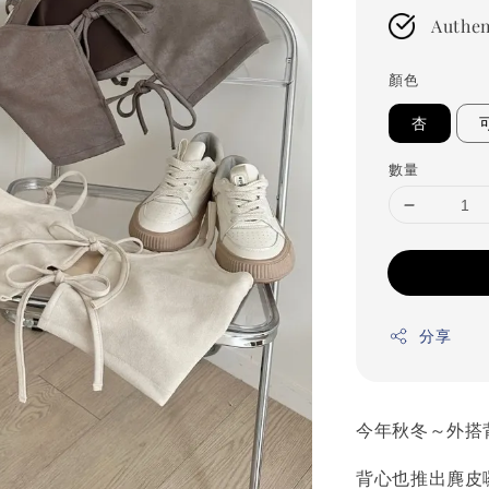
Authen
顏色
杏
數量
分享
今年秋冬～外搭
背心也推出麂皮