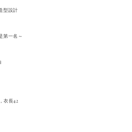
造型設計
是第一名～
白
，衣長42