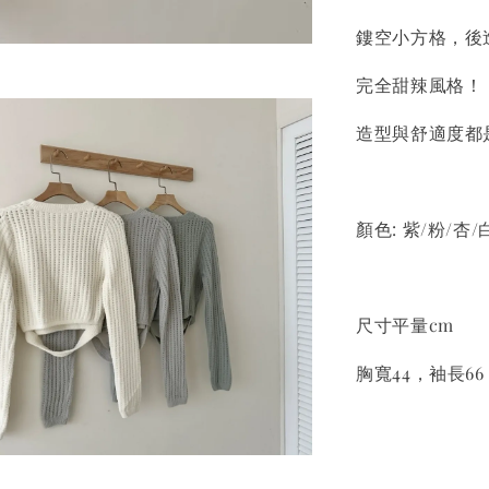
鏤空小方格，後
完全甜辣風格！
造型與舒適度都
顏色: 紫/粉/杏/
尺寸平量cm
胸寬44，袖長66