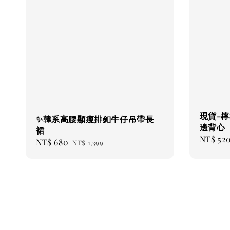
現貨-
✨韓系高腰顯瘦排釦牛仔吊帶長
邊背心
裙
Sale
NT$ 52
Sale
NT$ 680
Regular
NT$ 1,399
price
price
price