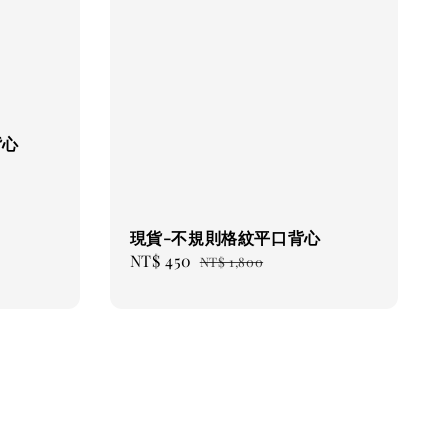
背心
現貨-不規則格紋平口背心
Sale
NT$ 450
Regular
NT$ 1,800
price
price