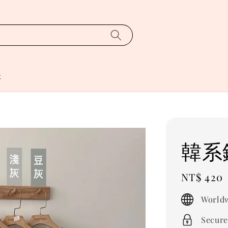
址
韓系
Regular
NT$ 420
price
Worldw
Secure