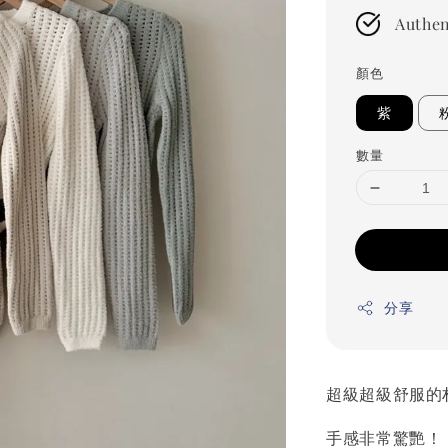
Authen
顏色
紫
數量
分享
超級超級舒服的
手感非常驚艷！