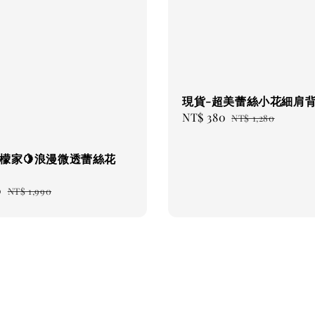
現貨-超美蕾絲小花細肩
Sale
NT$ 380
Regular
NT$ 1,280
price
price
檸檬家🍋浪漫微透蕾絲花
0
Regular
NT$ 1,990
price