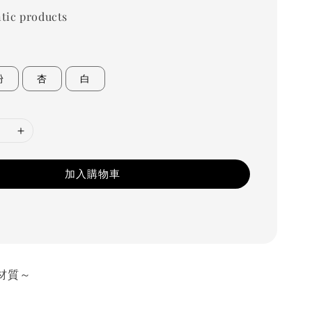
tic products
粉
杏
白
加入購物車
材質～