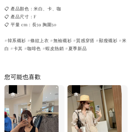
📋 產品顏色：米白、卡、咖
📋 產品尺寸：F
📋 平量 cm：長59 胸圍50
#韓系襯衫 #條紋上衣 #無袖襯衫 #質感穿搭 #顯瘦襯衫 #米
白 #卡其 #咖啡色 #蝦皮熱銷 #夏季新品
您可能也喜歡
優惠
優惠