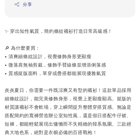
分享
✨ 穿出知性氣質，簡約條紋襯衫打造日常高級感！
🔎 為什麼要買：
• 清爽細條紋設計，視覺修飾身形更顯瘦
• 微落肩無袖剪裁，修飾手臂線條並增添俐落感
• 質感挺版面料，單穿或疊搭都能展現優雅氣質
炎炎夏日，你需要一件既涼爽又有型的襯衫！這款單品採用
細條紋設計，能完美修飾身形，視覺上更顯瘦顯高。挺版的
材質讓襯衫不會軟塌，穿上瞬間提升整體穿搭質感。無論是
搭配簡約的寬褲營造辦公室知性風，還是假日搭配牛仔裙、
短褲，都能輕鬆展現出慵懶而不失精緻的韓系氛圍。三款經
典大地色系，絕對是衣櫥必備的百搭戰袍！