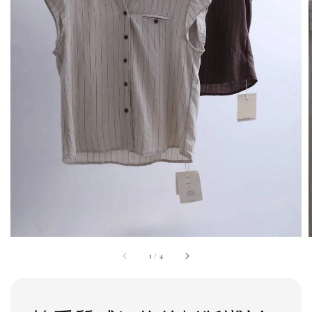
1
/
4