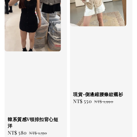
現貨-側邊縮腰條紋襯衫
Sale
NT$ 550
Regular
NT$ 1,990
price
price
韓系質感V領排扣背心短
洋
Sale
NT$ 580
Regular
NT$ 1,550