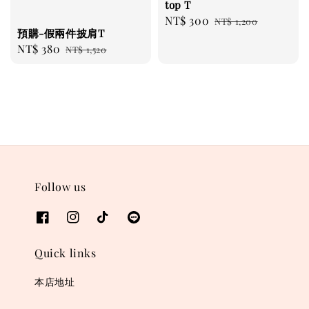
top T
Sale
NT$ 300
Regular
NT$ 1,200
預購-假兩件披肩T
price
price
Sale
NT$ 380
Regular
NT$ 1,520
price
price
Follow us
Quick links
本店地址