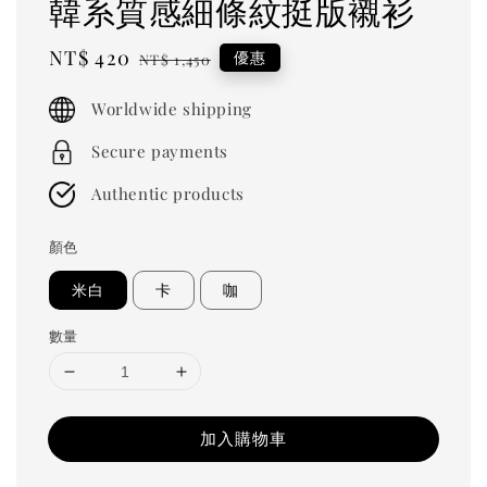
韓系質感細條紋挺版襯衫
Sale
NT$ 420
Regular
優惠
NT$ 1,450
price
price
Worldwide shipping
Secure payments
Authentic products
顏色
米白
卡
咖
數量
加入購物車