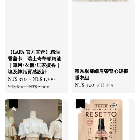
【LAFA 官方直營】精油
香薰卡｜瑞士奇華頓精油
｜車用/衣櫃/居家擴香｜
韓系親膚細肩帶背心短褲
埃及神話質感設計
睡衣組
Sale
NT$ 370
-
NT$ 1,399
Regular
Sale
NT$ 420
Regular
NT$ 899
price
price
NT$ 800
-
NT$ 2,000
price
price
優惠
優惠