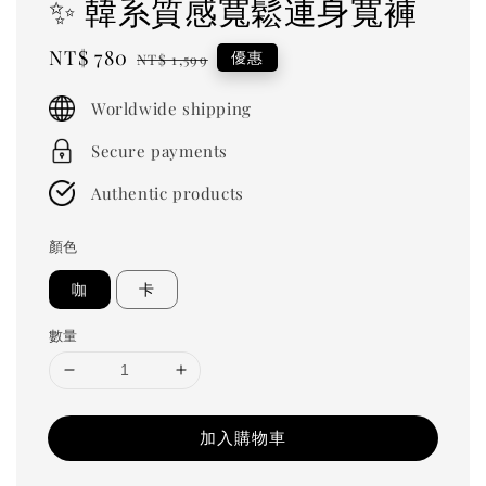
✨ 韓系質感寬鬆連身寬褲
Sale
NT$ 780
Regular
優惠
NT$ 1,599
price
price
Worldwide shipping
Secure payments
Authentic products
顏色
咖
卡
數量
加入購物車