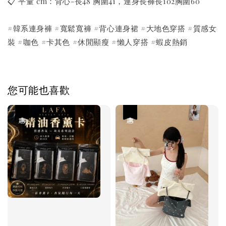
📋 平量 cm：背心-長48 胸圍41，連身長褲長102胸圍60
#韓系連身褲 #寬鬆寬褲 #背心連身裙 #大地色穿搭 #質感女
裝 #咖色 #卡其色 #休閒顯瘦 #懶人穿搭 #蝦皮熱銷
您可能也喜歡
優惠
優惠