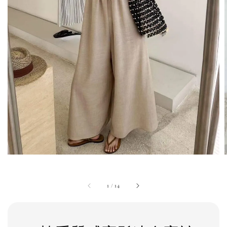
1
/
14