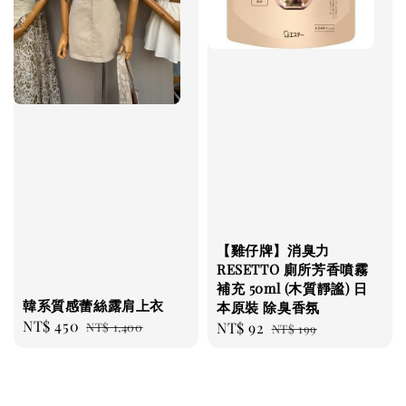
【雞仔牌】消臭力
RESETTO 廁所芳香噴霧
補充 50ml (木質靜謐) 日
韓系質感蕾絲露肩上衣
本原裝 除臭香氛
Sale
NT$ 450
Regular
Sale
NT$ 92
Regular
NT$ 1,400
NT$ 199
price
price
price
price