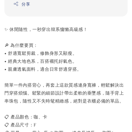
分享
✨ 休閒隨性，一秒穿出韓系慵懶高級感！
🔎 為什麼要買：
• 舒適寬鬆剪裁，修飾身形又顯瘦。
• 經典大地色系，百搭襯托好氣色。
• 親膚透氣面料，適合日常舒適穿搭。
簡單一件內搭背心，再套上這款質感連身寬褲，輕鬆解決出
門穿搭煩惱。鬆緊的細節設計帶出柔軟的垂墜感，隨手背上
串珠包，隨性又不失時髦精緻感，絕對是衣櫃必備的單品。
📋 產品顏色：咖、卡
📋 產品尺寸：F