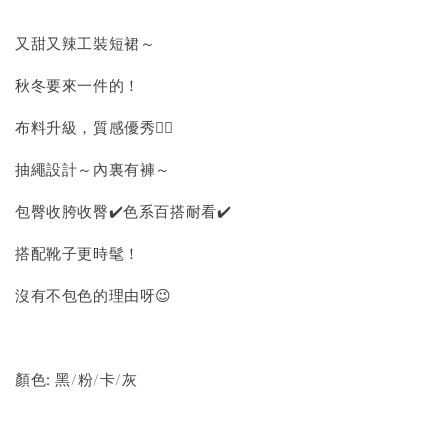
又甜又辣工裝短裙～
秋冬要來一件的！
布料升級，質感優秀👍🏻
抽繩設計～內裏有褲～
包臀收胯收臀✔️色系百搭耐看✔️
搭配靴子更時髦！
沒有不包色的理由呀😉
顏色: 黑/粉/卡/灰