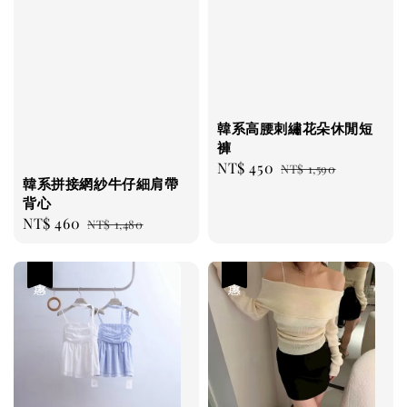
韓系高腰刺繡花朵休閒短
褲
Sale
NT$ 450
Regular
NT$ 1,590
韓系拼接網紗牛仔細肩帶
price
price
背心
Sale
NT$ 460
Regular
NT$ 1,480
price
price
優惠
優惠