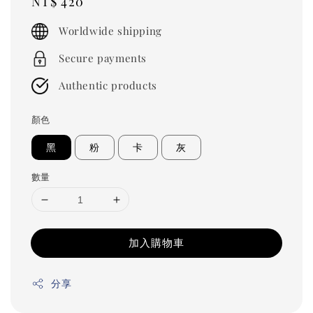
Regular
NT$ 420
price
Worldwide shipping
Secure payments
Authentic products
顏色
黑
粉
卡
灰
數量
加入購物車
分享