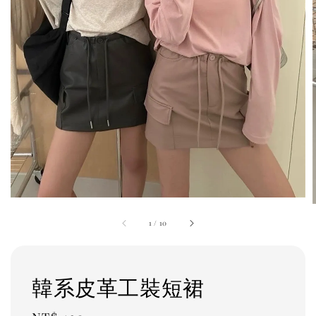
1
/
10
韓系皮革工裝短裙