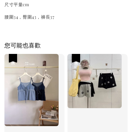
尺寸平量cm
腰圍34，臀圍43，褲長37
您可能也喜歡
優惠
優惠