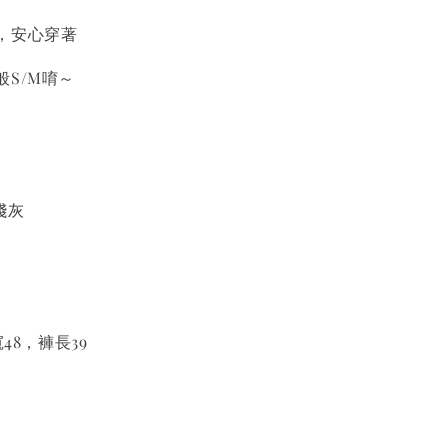
，安心穿著
S/M唷～
淺灰
寬48，褲長39