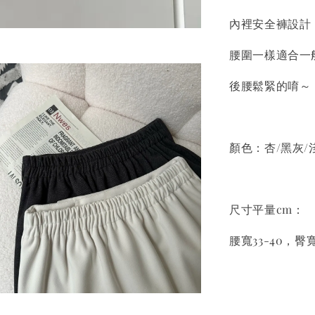
內裡安全褲設計
腰圍一樣適合一般
後腰鬆緊的唷～
顏色：杏/黑灰/
尺寸平量cm：
腰寬33-40，臀