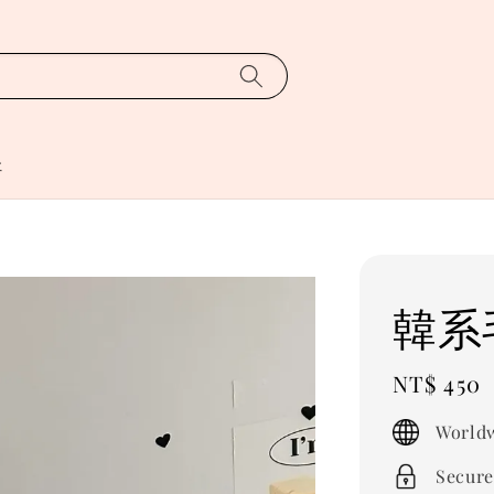
址
韓系
Regular
NT$ 450
price
Worldw
Secure