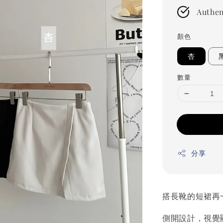
Authen
顏色
杏
數量
分享
搭長靴的短裙再
側開設計，視覺