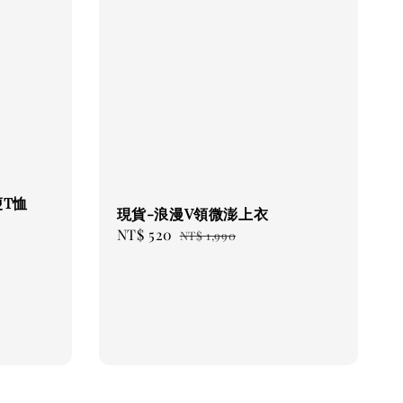
瘦T恤
現貨-浪漫V領微澎上衣
Sale
NT$ 520
Regular
NT$ 1,990
price
price