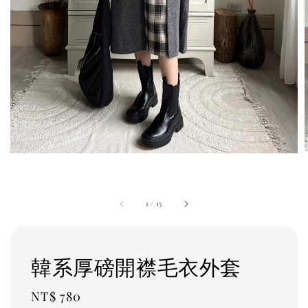
1
/
15
韓系厚磅開襟毛衣外套
Regular
NT$ 780