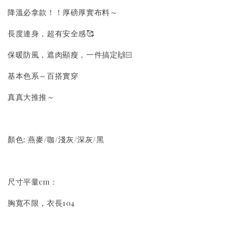
降溫必拿款！！厚磅厚實布料～
長度連身，超有安全感🥰
保暖防風，遮肉顯瘦，一件搞定🙌🏻
基本色系～百搭實穿
真真大推推～
顏色: 燕麥/咖/淺灰/深灰/黑
尺寸平量cm：
胸寬不限，衣長104