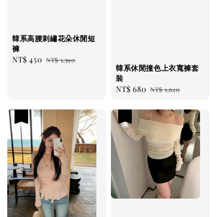
韓系高腰刺繡花朵休閒短
褲
Sale
NT$ 450
Regular
NT$ 1,590
韓系休閒撞色上衣寬褲套
price
price
裝
Sale
NT$ 680
Regular
NT$ 1,620
price
price
優惠
優惠