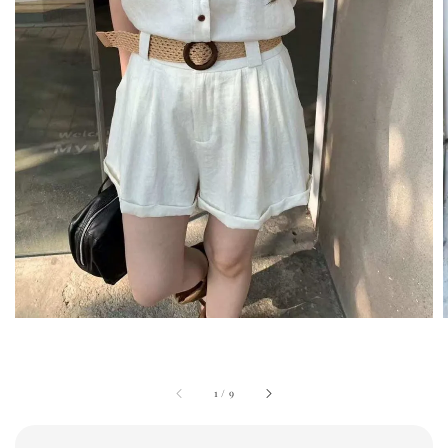
1
/
9