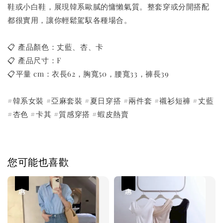
鞋或小白鞋，展現韓系歐膩的慵懶氣質。整套穿或分開搭配
都很實用，讓你輕鬆駕馭各種場合。
📋 產品顏色：丈藍、杏、卡
📋 產品尺寸：F
📋平量 cm：衣長62，胸寬50，腰寬33，褲長39
#韓系女裝 #亞麻套裝 #夏日穿搭 #兩件套 #襯衫短褲 #丈藍
#杏色 #卡其 #質感穿搭 #蝦皮熱賣
您可能也喜歡
優惠
優惠