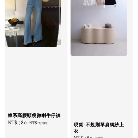
韓系高腰顯瘦微喇牛仔褲
Sale
NT$ 580
Regular
NT$ 1,199
現貨-不規則單肩網紗上
price
price
衣
Sale
NT$ 380
Regular