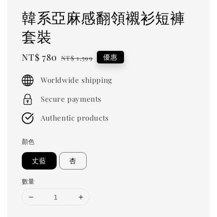
韓系亞麻感翻領襯衫短褲
套裝
Sale
NT$ 780
Regular
優惠
NT$ 1,599
price
price
Worldwide shipping
Secure payments
Authentic products
顏色
丈藍
杏
數量