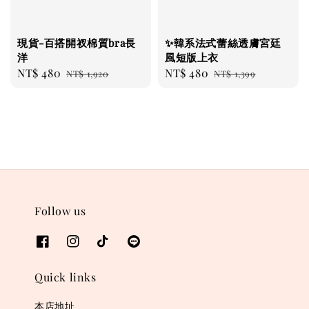
現貨-百搭開衩棉質bra長
✨韓系法式蕾絲透膚宮廷
洋
風短版上衣
Sale
NT$ 480
Regular
Sale
NT$ 480
Regular
NT$ 1,920
NT$ 1,399
price
price
price
price
Follow us
Quick links
本店地址