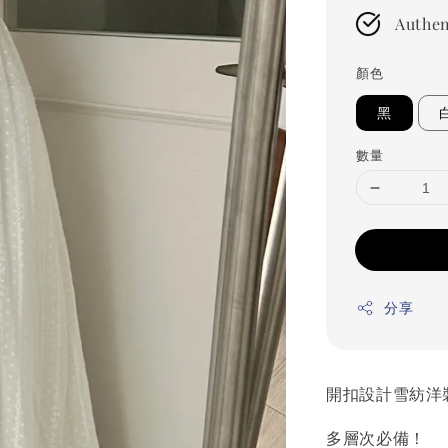
Authen
顏色
黑
數量
分享
開扣設計雪紡洋
多層次必備！