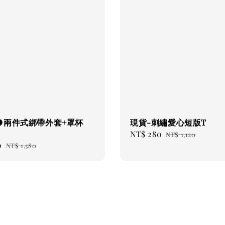
🍋兩件式綁帶外套+罩杯
現貨-刺繡愛心短版T
Sale
NT$ 280
Regular
NT$ 1,120
0
Regular
price
price
NT$ 1,580
price