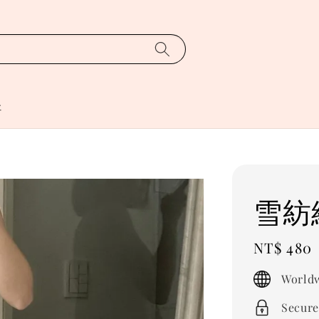
址
雪紡
Regular
NT$ 480
price
Worldw
Secure