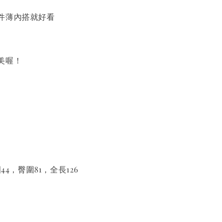
件薄內搭就好看
美喔！
44，臀圍81，全長126