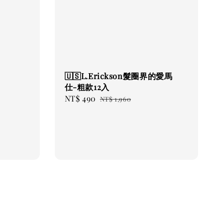
🇺🇸L.Erickson髮圈界的愛馬
仕-粗款12入
Sale
NT$ 490
Regular
NT$ 1,960
price
price