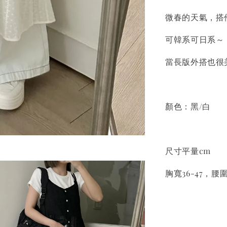
微春的天氣，搭
可韓系可日系～
當長版外搭也很
顏色：黑/白
尺寸平量cm
胸寬36-47，腰圍