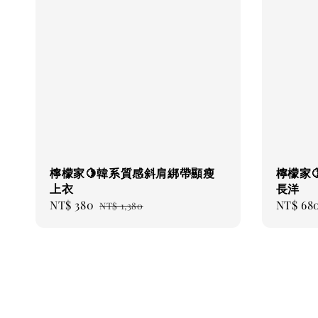
檸檬家🍋韓系質感斜肩綁帶顯瘦
檸檬家
上衣
長洋
Sale
NT$ 380
Regular
Sale
NT$ 68
NT$ 1,380
price
price
price