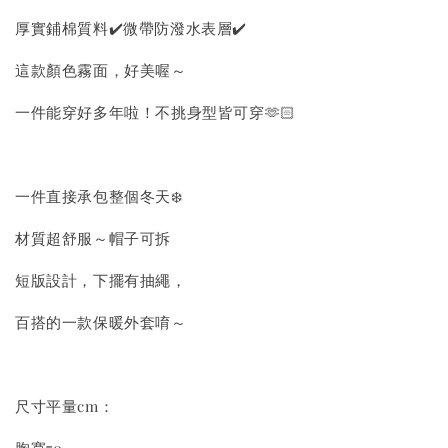
厚實鋪棉質料✔️微帶防潑水表層✔️
這款顏色霧面，好美喔～
一件能穿好多年啦！不挑身型皆可穿🫶🏻
一件直接承包整個冬天❄️
材質超舒服～帽子可拆
短版設計，下擺有抽繩，
百搭的一款保暖外套唷～
尺寸平量cm：