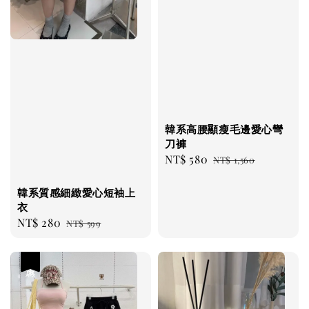
韓系高腰顯瘦毛邊愛心彎
刀褲
Sale
NT$ 580
Regular
NT$ 1,560
price
price
韓系質感細緻愛心短袖上
衣
Sale
NT$ 280
Regular
NT$ 599
price
price
優惠