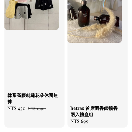
韓系高腰刺繡花朵休閒短
褲
Sale
NT$ 450
Regular
hetras 首席調香師擴香
NT$ 1,590
兩入禮盒組
price
price
Regular
NT$ 699
price