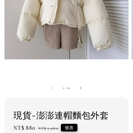
1
/
10
現貨-澎澎連帽麵包外套
Sale
NT$ 880
Regular
優惠
NT$ 1,980