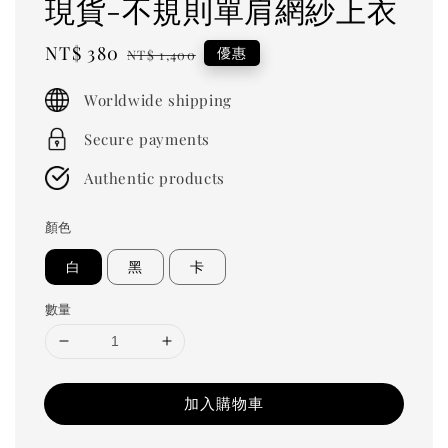
現貨-不規則單肩網紗上衣
Sale
NT$ 380
Regular
優惠
NT$ 1,400
price
price
Worldwide shipping
Secure payments
Authentic products
顏色
白
黑
卡
數量
加入購物車