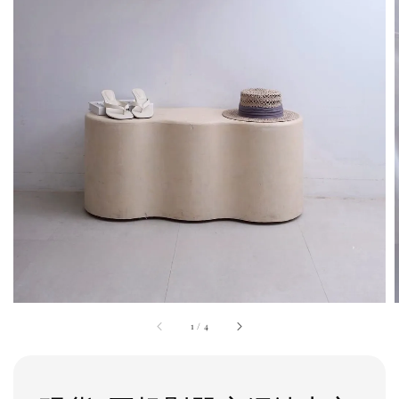
1
/
4