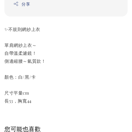
分享
✨不規則網紗上衣
單肩網紗上衣～
自帶溫柔濾鏡！
側邊縮腰～氣質款！
顏色：白/黑/卡
尺寸平量cm
長53，胸寬44
您可能也喜歡