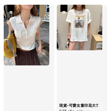
優惠
優惠
現貨-可愛女童印花大T
Sale
NT$ 380
Regular