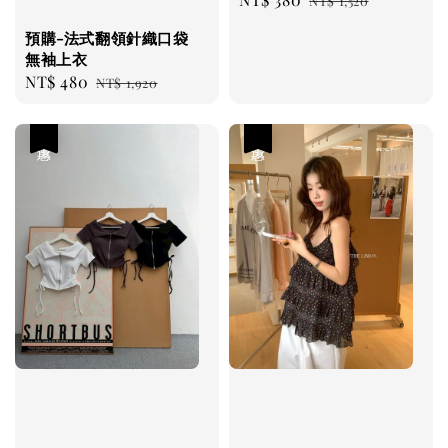
NT$ 1,520
price
price
預購-法式翻領針織口袋
無袖上衣
Sale
NT$ 480
Regular
NT$ 1,920
price
price
優惠
優惠