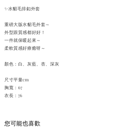
✨水貂毛排釦外套
重磅大版水貂毛外套～
外型跟質感都好好！
一件就保暖起來～
柔軟質感好療癒呀～
顏色：白、灰藍、杏、深灰
尺寸平量cm
胸寬：67
衣長：76
您可能也喜歡