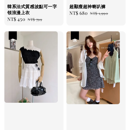
韓系法式質感波點可一字
超顯瘦超神喇叭褲
領浪漫上衣
Sale
NT$ 680
Regular
NT$ 1,990
Sale
NT$ 450
Regular
NT$ 799
price
price
price
price
優惠
優惠