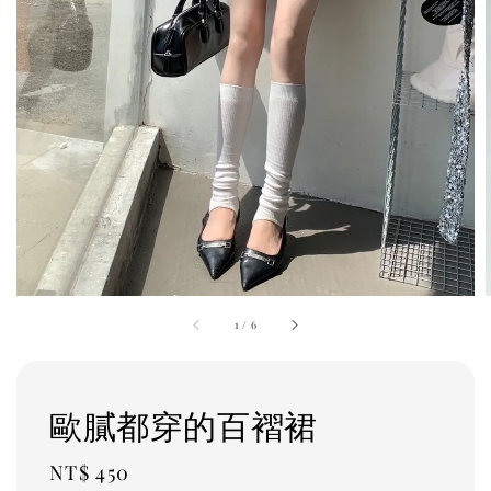
1
/
6
歐膩都穿的百褶裙
Regular
NT$ 450