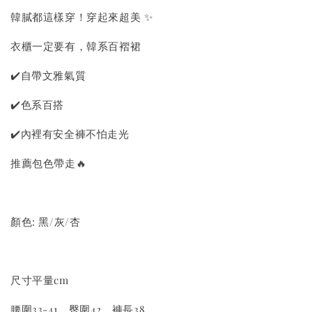
韓膩都這樣穿！穿起來超美 ✨
衣櫃一定要有，韓系百褶裙
✔️自帶文雅氣質
✔️色系百搭
✔️內裡有安全褲不怕走光
推薦包色帶走🔥
顏色: 黑/灰/杏
尺寸平量cm
腰圍33-41，臀圍42，褲長38