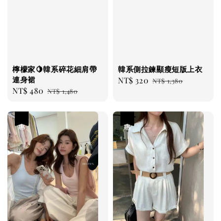
檸檬家🍋韓系碎花細肩帶
韓系側拉鍊顯瘦短版上衣
連身裙
Sale
NT$ 320
Regular
NT$ 1,380
Sale
NT$ 480
Regular
NT$ 1,480
price
price
price
price
優惠
優惠