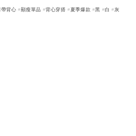
帶背心 #顯瘦單品 #背心穿搭 #夏季爆款 #黑 #白 #灰