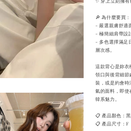
✨ 穿上立刻擁
🔎 為什麼要買：
- 嚴選親膚舒
- 極簡細肩帶
- 多色選擇滿
層次感。
這款背心是妳衣
領口與後背細節
裝，或是約會時
氣的面料，即使
韓系魅力。
📋 產品顏色：
📋 產品尺寸：F