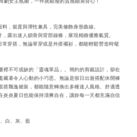
有韓劇女主氛圍，一件就顯瘦的質感細肩背心！
適面料，挺度與彈性兼具，完美修飾身形曲線。
設計，露出迷人鎖骨與背部線條，展現精緻優雅氣質。
足日常穿搭，無論單穿或是外搭襯衫，都能輕鬆營造時髦
櫃裡不可或缺的「靈魂單品」。簡約的剪裁設計，卻在
處藏著令人心動的小巧思。無論是假日出遊搭配休閒褲
混搭飄逸裙裝，都能隨意轉換出多種迷人風格。舒適透
在炎炎夏日也能保持清爽自在，讓妳每一天都充滿自信
黑、白、灰、藍