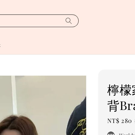
址
檸檬
背Br
Sale
NT$ 280
price