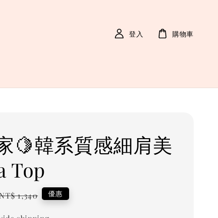
登入
購物車
家🍋韓系質感細肩美
a Top
Regular
優惠
NT$ 1,340
price