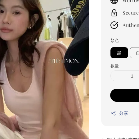
Worldw
Secure
Authen
顏色
黑
數量
分享