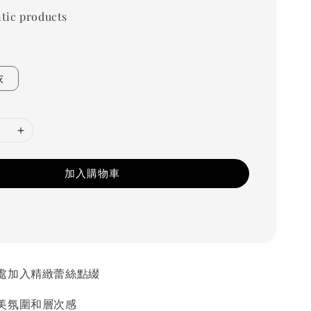
tic products
灰
加入購物車
處加入精緻蕾絲點綴
美氛圍和層次感