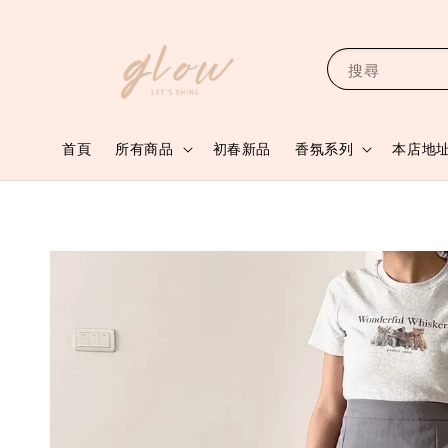
搜尋
首頁
所有商品
初春新品
香氛系列
本店地