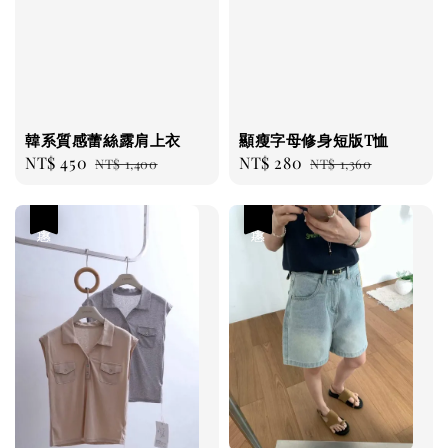
顯瘦字母修身短版T恤
韓系質感蕾絲露肩上衣
Sale
NT$ 280
Regular
Sale
NT$ 450
Regular
NT$ 1,360
NT$ 1,400
price
price
price
price
優惠
優惠