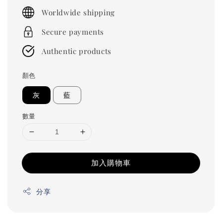
price
Worldwide shipping
Secure payments
Authentic products
顏色
灰
藍
數量
加入購物車
分享