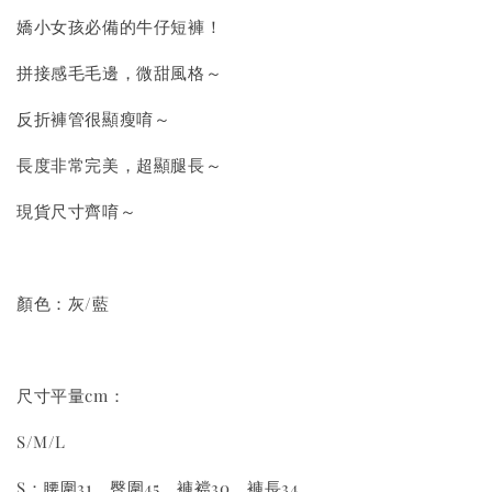
嬌小女孩必備的牛仔短褲！
拼接感毛毛邊，微甜風格～
反折褲管很顯瘦唷～
長度非常完美，超顯腿長～
現貨尺寸齊唷～
顏色：灰/藍
尺寸平量cm：
S/M/L
S：腰圍31，臀圍45，褲襠30，褲長34