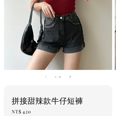
1
/
11
拼接甜辣款牛仔短褲
Regular
NT$ 420