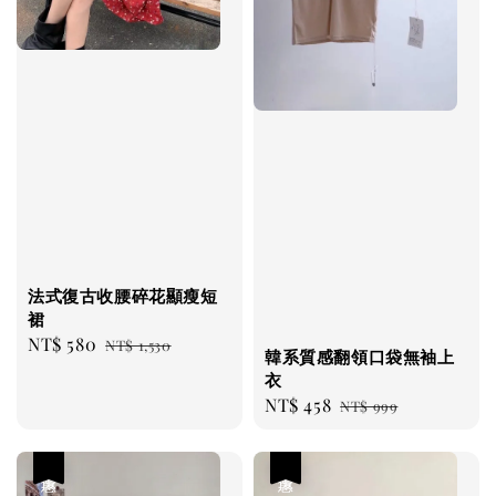
法式復古收腰碎花顯瘦短
裙
Sale
NT$ 580
Regular
NT$ 1,530
韓系質感翻領口袋無袖上
price
price
衣
Sale
NT$ 458
Regular
NT$ 999
price
price
優惠
優惠