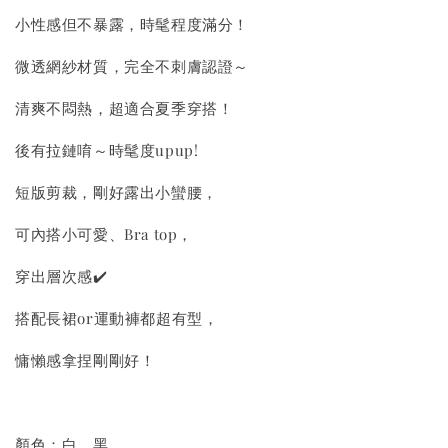
小性感但不暴露，時髦程度滿分！
微透網紗材質，完全不刺膚認證～
清爽不悶熱，超適合夏季穿搭！
後有拉鏈唷～時髦度upup!
短版剪裁，剛好露出小蠻腰，
可內搭小可愛、Bra top，
穿出層次感✔️
搭配長裙or運動褲都超有型，
慵懶感拿捏剛剛好！
顏色：白、黑