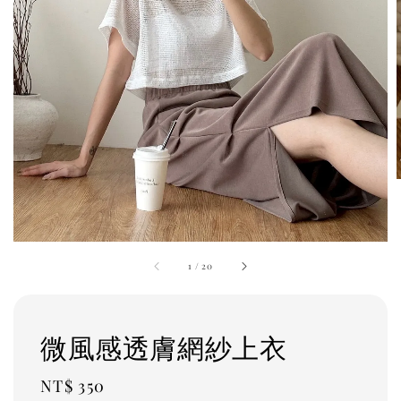
1
/
20
微風感透膚網紗上衣
Regular
NT$ 350