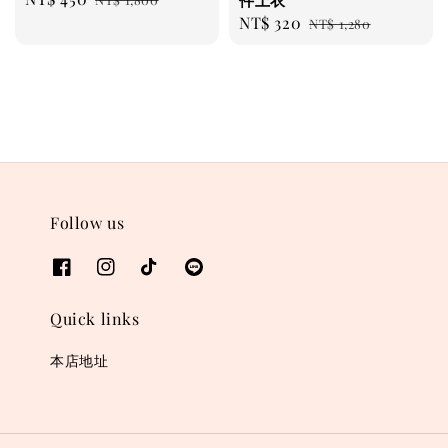
Sale
NT$ 320
Regular
price
price
NT$ 1,280
price
price
Follow us
Quick links
本店地址