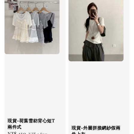
現貨-荷葉雪紡背心短T
兩件式
現貨-外層拼接網紗假兩
Sale
NT$ 450
Regular
件上衣
NT$ 1,800