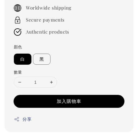
price
Worldwide shipping
Secure payments
Authentic products
顏色
白
黑
數量
加入購物車
分享