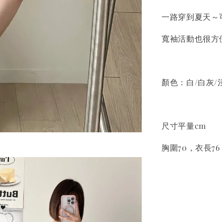
一路穿到夏天～
寬袖活動也很方
顏色：白/白灰/
尺寸平量cm
胸圍70，衣長76