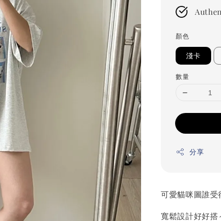
Authen
顏色
淺卡
數量
分享
可愛貓咪圖誰受得
寬鬆設計好好搭