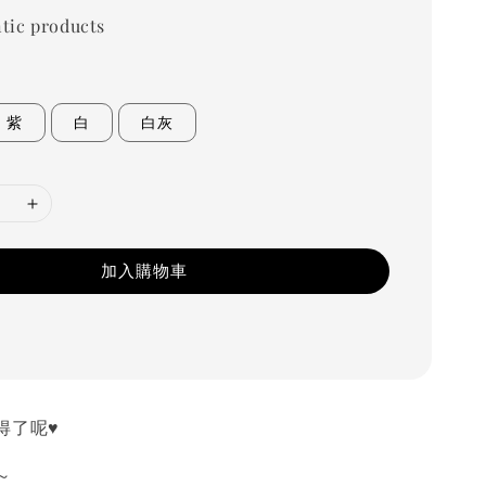
tic products
紫
白
白灰
加入購物車
了呢♥️
～