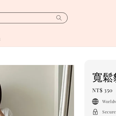
址
寬鬆
Regular
NT$ 350
price
Worldw
Secure