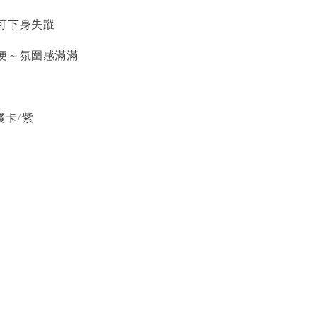
可下身失蹤
便～氛圍感滿滿
淺卡/紫