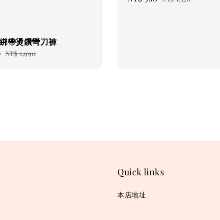
price
price
附綁帶燙鑽彎刀褲
0
Regular
NT$ 1,990
price
Quick links
本店地址