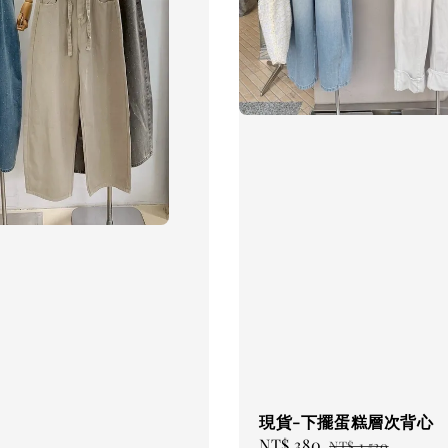
現貨-下擺蛋糕層次背心
Sale
NT$ 380
Regular
NT$ 1,520