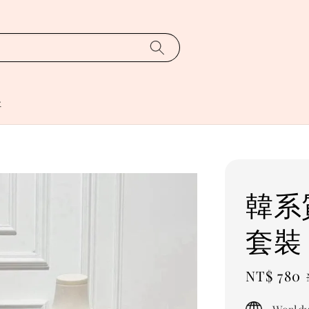
址
韓系
套裝
Sale
NT$ 780
price