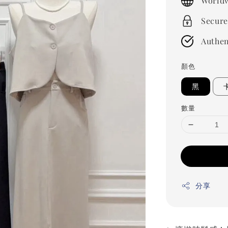
Worldw
Secure
Authen
顏色
黑
數量
分享