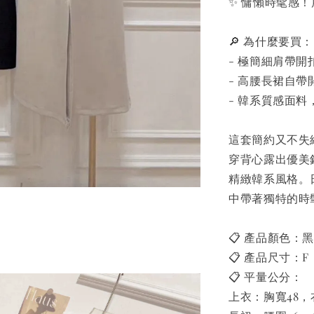
✨ 慵懶時髦感
🔎 為什麼要買：
- 極簡細肩帶
- 高腰長裙自
- 韓系質感面
這套簡約又不失
穿背心露出優美
精緻韓系風格。
中帶著獨特的時
📋 產品顏色：
📋 產品尺寸：F
📋 平量公分：
上衣：胸寬48，