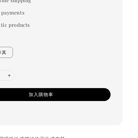
ide shipping
 payments
tic products
卡其
加入購物車