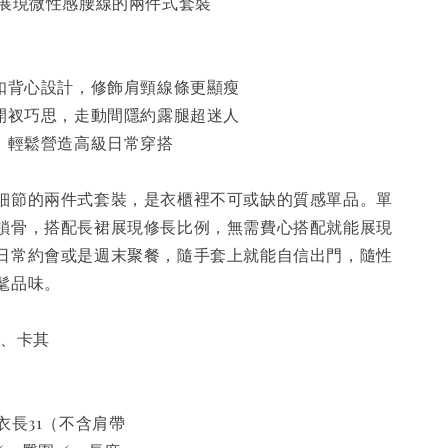
！展現微性感腰線的兩件式套裝
開扣背心設計，修飾肩頸線條更顯瘦
帶開衩巧思，走動間隱約露腿超迷人
料，輕鬆營造高級日常穿搭
細節的兩件式套裝，是衣櫃裡不可或缺的質感單品。單
鎖骨，搭配長裙展現修長比例，無需費心搭配就能展現
日常約會或是週末聚餐，隨手套上就能自信出門，隨性
髦品味。
黑、卡其
衣長31（不含肩帶