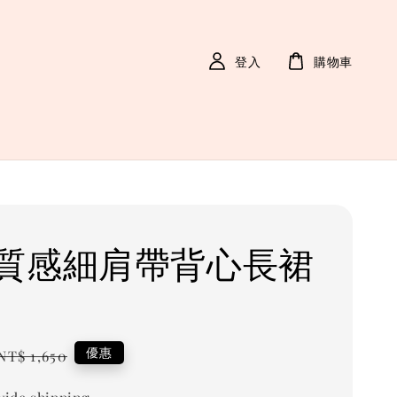
登入
購物車
質感細肩帶背心長裙
Regular
優惠
NT$ 1,650
price