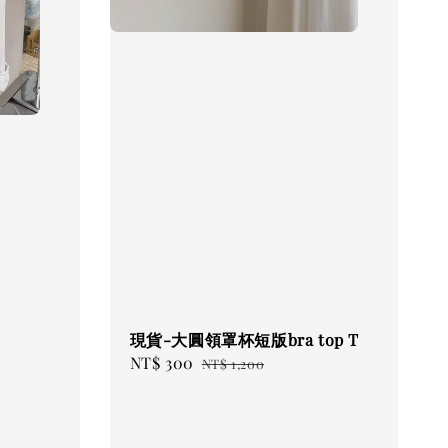
現貨-大圓領罩杯短版bra top T
Sale
NT$ 300
Regular
NT$ 1,200
price
price