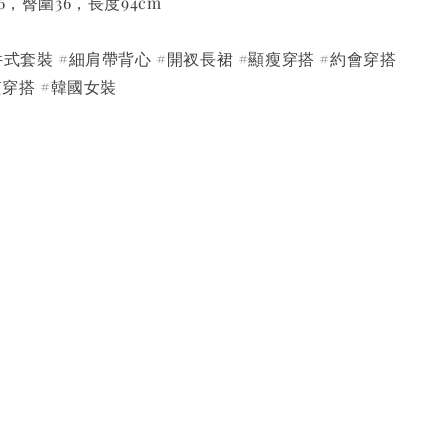
6，臀圍36，長度94cm
件式套裝 #細肩帶背心 #開衩長裙 #顯瘦穿搭 #約會穿搭
質穿搭 #韓國女裝