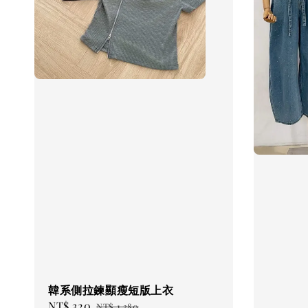
韓系側拉鍊顯瘦短版上衣
Sale
NT$ 320
Regular
NT$ 1,380