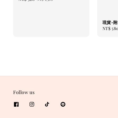
price
price
現貨-
Sale
NT$ 58
price
Follow us