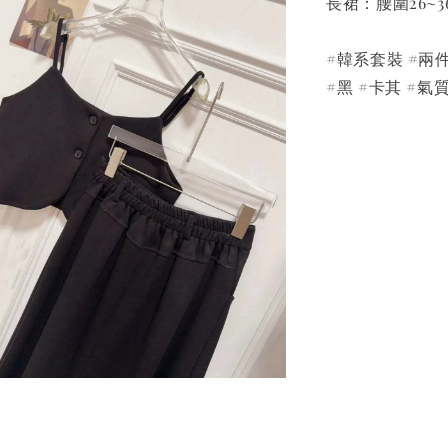
長裙：腰圍26~3
#韓系套裝 #兩
#黑 #卡其 #氣