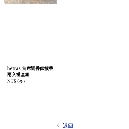
hetras 首席調香師擴香
兩入禮盒組
Regular
NT$ 699
price
返回