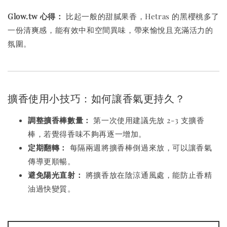
Glow.tw 心得：
比起一般的甜膩果香，Hetras 的黑櫻桃多了
一份清爽感，能有效中和空間異味，帶來愉悅且充滿活力的
氛圍。
擴香使用小技巧：如何讓香氣更持久？
調整擴香棒數量：
第一次使用建議先放 2-3 支擴香
棒，若覺得香味不夠再逐一增加。
定期翻轉：
每隔兩週將擴香棒倒過來放，可以讓香氣
傳導更順暢。
避免陽光直射：
將擴香放在陰涼通風處，能防止香精
油過快變質。