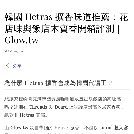
韓國 Hetras 擴香味道推薦：花
店味與飯店木質香開箱評測｜
Glow.tw
MAY 09, 26
分享
為什麼 Hetras 擴香會成為韓國代購王？
想讓家裡瞬間充滿韓國質感咖啡廳或五星級飯店的高級感
嗎？近期在
Threads
與
Dcard
上討論度最高的居家香氛，
絕對非
Hetras
莫屬。
由
Glow.tw
親自帶回的 Hetras 擴香，不僅以
500ml 超大容