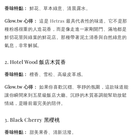
香味特點：
鮮花、草本綠意、清晨露水。
Glow.tw 心得：
這是 Hetras 最具代表性的味道。它不是那
種粉感很重的人造花香，而是像走進一家剛開門、滿地都是
鮮切花莖與綠葉的鮮花店。那種帶著泥土清香與自然綠意的
氣息，非常解膩。
2. Hotel Wood 飯店木質香
香味特點：
檀香、雪松、高級皮革感。
Glow.tw 心得：
如果你喜歡沉穩、寧靜的氛圍，這款味道能
讓你瞬間來到五星級飯店大廳。沉靜的木質基調能幫助放鬆
情緒，是睡前最完美的陪伴。
3. Black Cherry 黑櫻桃
香味特點：
甜美果香、清新活潑。